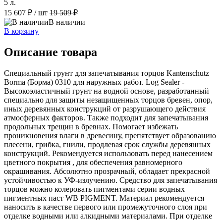
5 л.
15 607 ₽
/ шт
19 509 ₽
В наличии
В корзину
Описание товара
Специальный грунт для запечатывания торцов Kantenschutz
Borma (Борма) 0310 для наружных работ. Log Sealer -
Высокоэластичный грунт на водной основе, разработанный
специально для защиты незащищенных торцов бревен, опор,
иных деревянных конструкций от разрушающего действия
атмосферных факторов. Также подходит для запечатывания
продольных трещин в бревнах. Помогает избежать
проникновения влаги в древесину, препятствует образованию
плесени, грибка, гнили, продлевая срок службы деревянных
конструкций. Рекомендуется использовать перед нанесением
цветного покрытия , для обеспечения равномерного
окрашивания. Абсолютно прозрачный, обладает прекрасной
устойчивостью к УФ-излучению. Средство для запечатывания
торцов можно колеровать пигментами серии водных
пигментных паст WB PIGMENT. Материал рекомендуется
наносить в качестве первого или промежуточного слоя при
отделке водными или алкидными материалами. При отделке