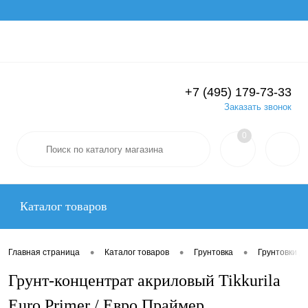
Вход
Регистрация
+7 (495) 179-73-33
Заказать звонок
0
Каталог товаров
•
•
•
Главная страница
Каталог товаров
Грунтовка
Грунтовки д
Грунт-концентрат акриловый Tikkurila
Euro Primer / Евро Праймер