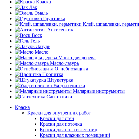
Краска
Лак
Эмаль
Грунтовка
Клей, шпаклевки, гермет
Антисептик
Воск
Гель
Лазурь
Масло
Масло для дерева
Масло-лазурь
Огнебиозащита
Пропитка
Штукатурка
Уход и очистка
Малярные инструменты
Сантехника
Краска
Краски для внутренних работ
Краски для стен
Краски для потолка
Краски для пола и лестниц
Краски для влажных помещений