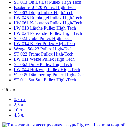
ST 013 Oh La La! Pullex High-Tech
Kastanie 50420 Pullex High-Tech
ST 063 Dingo Pullex High-Tech
LW 045 Rumkugel Pullex High-Tech
LW 061 Kalkweiss Pullex High-Tech
LW 013 Lärche Pullex High-Tech
LW 024 Palisander Pullex High-Tech
ST 023 Cube Pullex High-Tech
LW 014 Kiefer Pullex High-Tech
Wenge 50423 Pullex High-Tech
ST 022 Frame Pullex High-Tech
LW 011 Weide Pullex High-Tech
ST 062 Düne Pullex High-Tech
LW 044 Holzweg Pullex High-Tech
ST 035 Dämmerung Pullex High-Tech
ST 011 SunSun Pullex High-Tech
Объем
0,75 л.
2,5 л.
10 л.
4,5 л.