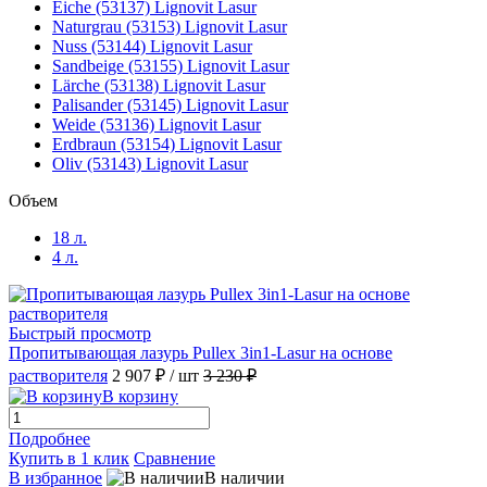
Eiche (53137) Lignovit Lasur
Naturgrau (53153) Lignovit Lasur
Nuss (53144) Lignovit Lasur
Sandbeige (53155) Lignovit Lasur
Lärche (53138) Lignovit Lasur
Palisander (53145) Lignovit Lasur
Weide (53136) Lignovit Lasur
Erdbraun (53154) Lignovit Lasur
Oliv (53143) Lignovit Lasur
Объем
18 л.
4 л.
Быстрый просмотр
Пропитывающая лазурь Pullex 3in1-Lasur на основе
растворителя
2 907 ₽
/ шт
3 230 ₽
В корзину
Подробнее
Купить в 1 клик
Сравнение
В избранное
В наличии