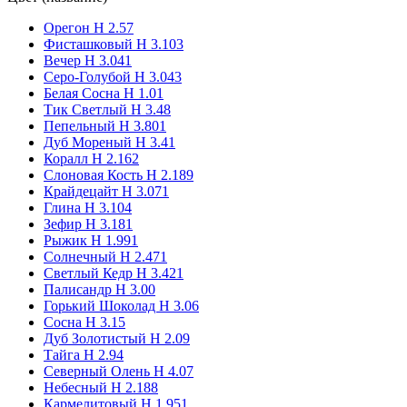
Орегон Н 2.57
Фисташковый Н 3.103
Вечер Н 3.041
Серо-Голубой H 3.043
Белая Сосна Н 1.01
Тик Светлый Н 3.48
Пепельный H 3.801
Дуб Мореный Н 3.41
Коралл Н 2.162
Слоновая Кость Н 2.189
Крайдецайт Н 3.071
Глина Н 3.104
Зефир Н 3.181
Рыжик H 1.991
Солнечный Н 2.471
Светлый Кедр Н 3.421
Палисандр Н 3.00
Горький Шоколад Н 3.06
Сосна Н 3.15
Дуб Золотистый Н 2.09
Тайга Н 2.94
Северный Олень Н 4.07
Небесный Н 2.188
Кармелитовый H 1.951