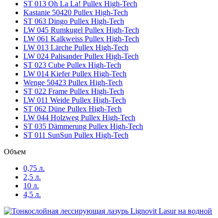
ST 013 Oh La La! Pullex High-Tech
Kastanie 50420 Pullex High-Tech
ST 063 Dingo Pullex High-Tech
LW 045 Rumkugel Pullex High-Tech
LW 061 Kalkweiss Pullex High-Tech
LW 013 Lärche Pullex High-Tech
LW 024 Palisander Pullex High-Tech
ST 023 Cube Pullex High-Tech
LW 014 Kiefer Pullex High-Tech
Wenge 50423 Pullex High-Tech
ST 022 Frame Pullex High-Tech
LW 011 Weide Pullex High-Tech
ST 062 Düne Pullex High-Tech
LW 044 Holzweg Pullex High-Tech
ST 035 Dämmerung Pullex High-Tech
ST 011 SunSun Pullex High-Tech
Объем
0,75 л.
2,5 л.
10 л.
4,5 л.