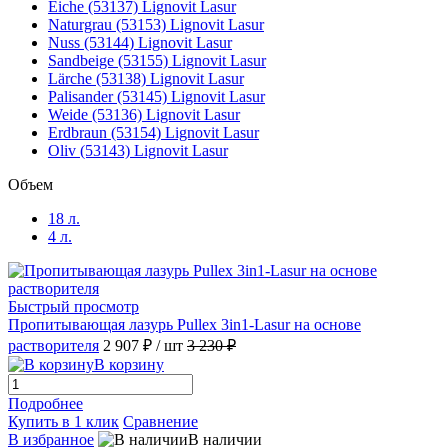
Eiche (53137) Lignovit Lasur
Naturgrau (53153) Lignovit Lasur
Nuss (53144) Lignovit Lasur
Sandbeige (53155) Lignovit Lasur
Lärche (53138) Lignovit Lasur
Palisander (53145) Lignovit Lasur
Weide (53136) Lignovit Lasur
Erdbraun (53154) Lignovit Lasur
Oliv (53143) Lignovit Lasur
Объем
18 л.
4 л.
Быстрый просмотр
Пропитывающая лазурь Pullex 3in1-Lasur на основе
растворителя
2 907 ₽
/ шт
3 230 ₽
В корзину
Подробнее
Купить в 1 клик
Сравнение
В избранное
В наличии