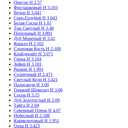
Орегон Н 2.57
Фисташковый Н 3.103
Вечер Н 3.041
Серо-Голубой H 3.043
Белая Сосна Н 1.01
Тик Светлый Н 3.48
Пепельный H 3.801
Дуб Мореный Н 3.41
Коралл Н 2.162
Слоновая Кость Н 2.189
Крайдецайт Н 3.071
Глина Н 3.104
Зефир Н 3.181
Рыжик H 1.991
Солнечный Н 2.471
Светлый Кедр Н 3.421
Палисандр Н 3.00
Горький Шоколад Н 3.06
Сосна Н 3.15
Дуб Золотистый Н 2.09
Тайга Н 2.94
Северный Олень Н 4.07
Небесный Н 2.188
Кармелитовый H 1.951
Охра H 3.423