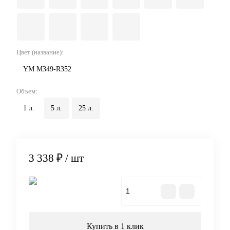
Цвет (название):
YM M349-R352
Объем:
1 л.
5 л.
25 л.
3 338 ₽
/ шт
В корзину
Купить в 1 клик