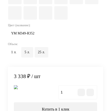
Цвет (название):
YM M349-R352
Объем:
1 л.
5 л.
25 л.
3 338 ₽
/ шт
В корзину
Купить в 1 клик