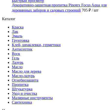
Быстрый просмотр
Декоративно-защитная пропитка Pinotex Focus Aqua для
деревянных заборов и садовых строений
705 ₽
/ шт
Каталог
Краска
Лак
Эмаль
Грунтовка
Клей, шпаклевки, герметики
Антисептик
Воск
Гель
Лазурь
Масло
Масло для дерева
Масло-лазурь
Огнебиозащита
Пропитка
Штукатурка
Уход и очистка
Малярные инструменты
Сантехника