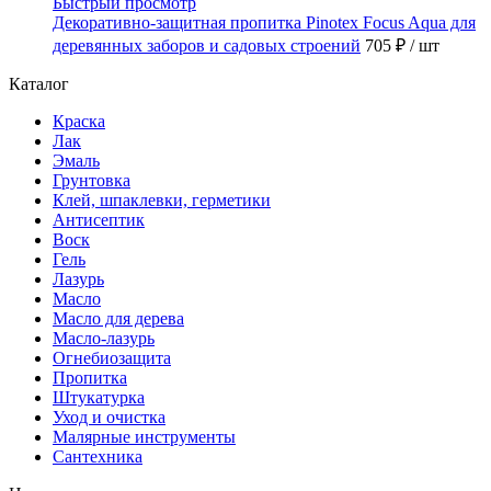
Быстрый просмотр
Декоративно-защитная пропитка Pinotex Focus Aqua для
деревянных заборов и садовых строений
705 ₽
/ шт
Каталог
Краска
Лак
Эмаль
Грунтовка
Клей, шпаклевки, герметики
Антисептик
Воск
Гель
Лазурь
Масло
Масло для дерева
Масло-лазурь
Огнебиозащита
Пропитка
Штукатурка
Уход и очистка
Малярные инструменты
Сантехника