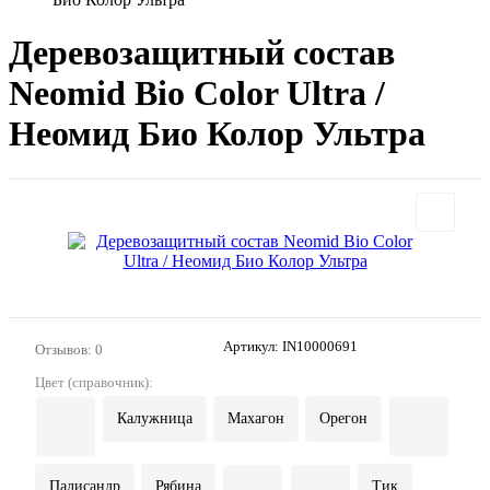
Деревозащитный состав
Neomid Bio Color Ultra /
Неомид Био Колор Ультра
Артикул:
IN10000691
Отзывов: 0
Цвет (справочник):
Калужница
Махагон
Орегон
Палисандр
Рябина
Тик