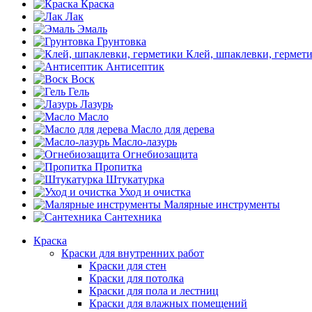
Краска
Лак
Эмаль
Грунтовка
Клей, шпаклевки, гермет
Антисептик
Воск
Гель
Лазурь
Масло
Масло для дерева
Масло-лазурь
Огнебиозащита
Пропитка
Штукатурка
Уход и очистка
Малярные инструменты
Сантехника
Краска
Краски для внутренних работ
Краски для стен
Краски для потолка
Краски для пола и лестниц
Краски для влажных помещений