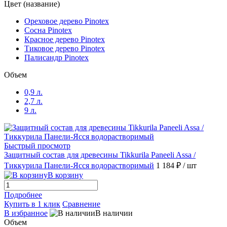
Цвет (название)
Ореховое дерево Pinotex
Сосна Pinotex
Красное дерево Pinotex
Тиковое дерево Pinotex
Палисандр Pinotex
Объем
0,9 л.
2,7 л.
9 л.
Быстрый просмотр
Защитный состав для древесины Tikkurila Paneeli Assa /
Тиккурила Панели-Ясся водорастворимый
1 184 ₽
/ шт
В корзину
Подробнее
Купить в 1 клик
Сравнение
В избранное
В наличии
Объем