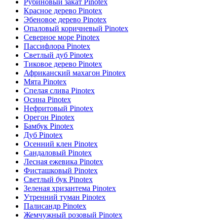
Рубиновый закат Pinotex
Красное дерево Pinotex
Эбеновое дерево Pinotex
Опаловый коричневый Pinotex
Северное море Pinotex
Пассифлора Pinotex
Светлый дуб Pinotex
Тиковое дерево Pinotex
Африканский махагон Pinotex
Мята Pinotex
Спелая слива Pinotex
Осина Pinotex
Нефритовый Pinotex
Орегон Pinotex
Бамбук Pinotex
Дуб Pinotex
Осенний клен Pinotex
Сандаловый Pinotex
Лесная ежевика Pinotex
Фисташковый Pinotex
Светлый бук Pinotex
Зеленая хризантема Pinotex
Утренний туман Pinotex
Палисандр Pinotex
Жемчужный розовый Pinotex