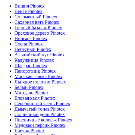
Вишня Pinotex
Венге Pinotex
Соломенный Pinotex
Сахарная вата Pinotex
Горный базальт Pinotex
Ореховое дерево Pinotex
Ниагара Pinotex
Сосна Pinotex
Небесный Pinotex
Альпийский луг Pinotex
Калужница Pinotex
Шафран Pinotex
Папоротник Pinotex
Морская галька Pinotex
Льняное полотно Pinotex
Белый Pinotex
Миндаль Pinotex
Еловая хвоя Pinotex
Серебристый ясень Pinotex
Дымчатый топаз Pinotex
Солнечный день Pinotex
Пшеничные колосья Pinotex
Медовый персик Pinotex
Лагуна Pinotex