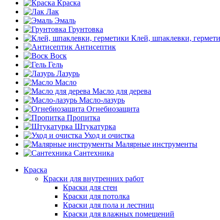
Краска
Лак
Эмаль
Грунтовка
Клей, шпаклевки, гермет
Антисептик
Воск
Гель
Лазурь
Масло
Масло для дерева
Масло-лазурь
Огнебиозащита
Пропитка
Штукатурка
Уход и очистка
Малярные инструменты
Сантехника
Краска
Краски для внутренних работ
Краски для стен
Краски для потолка
Краски для пола и лестниц
Краски для влажных помещений