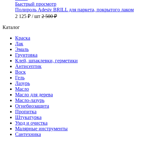
Быстрый просмотр
Полироль Adesiv BRILL для паркета, покрытого лаком
2 125 ₽
/ шт
2 500 ₽
Каталог
Краска
Лак
Эмаль
Грунтовка
Клей, шпаклевки, герметики
Антисептик
Воск
Гель
Лазурь
Масло
Масло для дерева
Масло-лазурь
Огнебиозащита
Пропитка
Штукатурка
Уход и очистка
Малярные инструменты
Сантехника