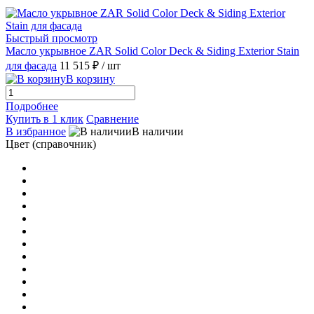
Lynchburg Green
(1)
Быстрый просмотр
Масло укрывное ZAR Solid Color Deck & Siding Exterior Stain
для фасада
11 515 ₽
/ шт
Mahogany
(1)
В корзину
Mahogany 889
(1)
Подробнее
Купить в 1 клик
Сравнение
В избранное
В наличии
Manor Brown
(1)
Цвет (справочник)
Manor Brown 871
(1)
Mulberry/Шелковица
(1)
Natur 50522 Pullex Holzol
(1)
Natural Honey Toner
(1)
Natural Redwood Toner
(1)