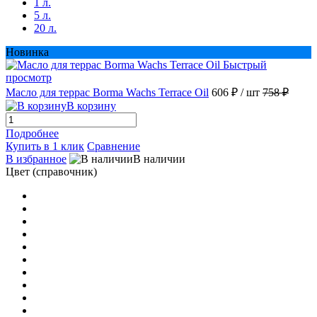
1 л.
5 л.
20 л.
Georgetown Grey 893
(1)
Новинка
Быстрый
Goldendale
(1)
просмотр
Масло для террас Borma Wachs Terrace Oil
606 ₽
/ шт
758 ₽
Grey/Серый (Классические Цвета)
(1)
В корзину
Подробнее
Honey/Медовый (MIX цвета)
(1)
Купить в 1 клик
Сравнение
В избранное
В наличии
Цвет (справочник)
Hunter Green 874
(1)
Java Adler Pullex Bodenol
(1)
Kalkweiss Adler Pullex Bodenol
(1)
Kongo Adler Pullex Bodenol
(1)
Larche Adler Pullex Bodenol
(1)