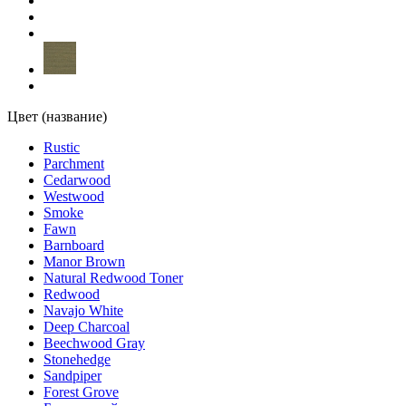
Swamp/Болотный (MIX цвета)
(1)
Taupe/Тауп (Классические Цвета)
(1)
Teak/Тик (Классические Цвета)
(1)
Цвет (название)
Tobacco/Табак (MIX цвета)
(1)
Rustic
Parchment
Cedarwood
Wenge Adler Pullex Bodenol
(1)
Westwood
Smoke
Fawn
Westwood
(1)
Barnboard
Manor Brown
Natural Redwood Toner
White
(1)
Redwood
Navajo White
White 865
(1)
Deep Charcoal
Beechwood Gray
Stonehedge
White/Белый (Классические Цвета)
(1)
Sandpiper
Forest Grove