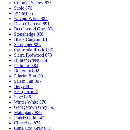
Colonial Yellow 875
Sable 876
White 865
Platinum 883
(1)
Navajo White 884
Deep Charcoal 891
Beechwood Gray 894
Prairie Gold 847
(1)
Stonehedge 868
Black Canyon 878
Pure/Прозрачный (Классические Цвета)
(1)
Sandpiper 886
California Rustic 890
Sierra Redwood 873
Redwood
(1)
Hunter Green 874
Platinum 883
Butternut 892
Royal/Королевский (Классические Цвета)
(1)
Pilgrim Blue 881
Salem Tan 887
Beige 885
Rustic
(1)
Бесцветный
Sage 846
Rustic Brown
(1)
Winter White 870
Georgetown Grey 893
Mahogany 889
Sable 876
(1)
Prairie Gold 847
Chocolate 872
Cape Cod Gray 877