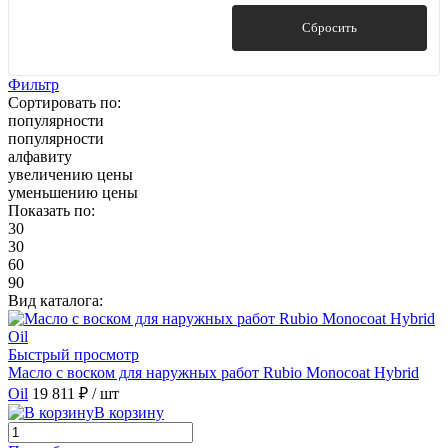
006 Масло Для Бангкирай Натуральный Тон
(1)
Показать
Сбросить
007 Масло Для Тика Бесцветное
(1)
Фильтр
Сортировать по:
популярности
01 Беленый Дуб, Основание Лиственница
(1)
популярности
алфавиту
увеличению цены
010 Масло Для Термодревесины Натуральный Тон
(1)
уменьшению цены
Показать по:
013 Масло Для Гарапы Натуральный Тон
(1)
30
30
60
014 Масло Для Массарандуба Натуральный Фон
(1)
90
Вид каталога:
016 Масло Для Бангкирай Тёмное
(1)
Быстрый просмотр
Масло с воском для наружных работ Rubio Monocoat Hybrid
019 Масло Для Террас Серое
(1)
Oil
19 811 ₽
/ шт
В корзину
02 Молочный Дуб, Основание Лиственница
(1)