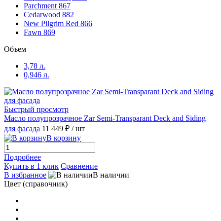
Sage 846
(1)
Parchment 867
Cedarwood 882
New Pilgrim Red 866
Sakura/Сакура (MIX цвета)
(1)
Fawn 869
Объем
Salem Tan 887
(1)
3,78 л.
0,946 л.
Sandpiper
(1)
Sandpiper 886
(1)
Быстрый просмотр
Масло полупрозрачное Zar Semi-Transparant Deck and Siding
Sierra Redwood 873
(1)
для фасада
11 449 ₽
/ шт
В корзину
Sipo 50421 Pullex Holzol
(1)
Подробнее
Купить в 1 клик
Сравнение
Smoke
(1)
В избранное
В наличии
Цвет (справочник)
Spok Adler Pullex Bodenol
(1)