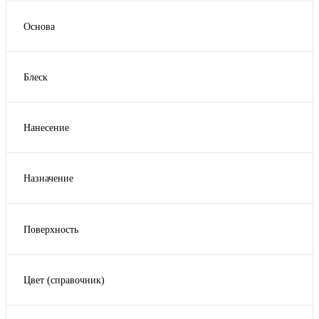
12 часов
(8)
1 литр на 14 м2
(1)
Основа
16-24 часа
(1)
Показать ещё 9
Акриловая
(1)
2-4 часа
(1)
Алкидная
(1)
24 часа
(5)
Блеск
Масло
(19)
Показать ещё 5
Матовый
(4)
Масло с воском
(1)
Полуглянцевый
(1)
Растворитель
(1)
Нанесение
Полуматовый
(1)
Валик
(8)
Шелковисто-матовый
(12)
Кисть
(21)
Назначение
Пад
(1)
Для балкона
(1)
Распыление
(6)
Для забора
(2)
Ткань без ворса
(6)
Поверхность
Для мебели
(1)
Показать ещё 1
Древесина
(22)
Для окон
(1)
Для пола
(1)
Цвет (справочник)
Показать ещё 5
004 Масло Для Дуглазии Натуральный Тон
(1)