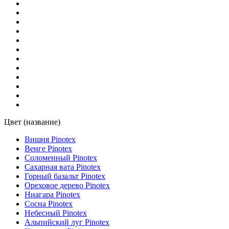
430 Масло для террас с антискользящим эффектом
(1)
50 Белый, Основание Лиственница
(1)
512 Дуб, Основание Лиственница
(1)
53 Светлый, Основание Термососна
(1)
582 Палисандр, Основание Лиственница
(1)
Цвет (название)
Вишня Pinotex
59 Средний, Основание Термососна
(1)
Венге Pinotex
Соломенный Pinotex
Сахарная вата Pinotex
60 Черное Дерево, Основание Лиственница
(1)
Горный базальт Pinotex
Ореховое дерево Pinotex
Ниагара Pinotex
622 Махагон, Основание Лиственница
(1)
Сосна Pinotex
Небесный Pinotex
Альпийский луг Pinotex
63 Темный, Основание Термососна
(1)