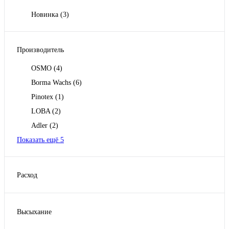
Новинка
(3)
Производитель
OSMO
(4)
Borma Wachs
(6)
Pinotex
(1)
LOBA
(2)
Adler
(2)
Показать ещё 5
Расход
1 лит на 12-15м2
(1)
1 литр на 10 м2
(2)
Высыхание
1 литр на 10-12 м2
(5)
10-12 часов
(1)
1 литр на 12-16 м2
(2)