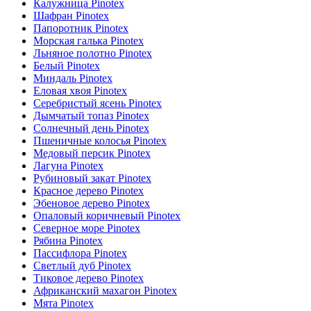
Калужница Pinotex
Шафран Pinotex
632 Темный Орех, Основание Лиственница
(1)
Папоротник Pinotex
Морская галька Pinotex
Льняное полотно Pinotex
729 Лиственница
(1)
Белый Pinotex
Миндаль Pinotex
Еловая хвоя Pinotex
927 Лиственница
(1)
Серебристый ясень Pinotex
Дымчатый топаз Pinotex
Солнечный день Pinotex
Acorn Brown
(1)
Пшеничные колосья Pinotex
Медовый персик Pinotex
Лагуна Pinotex
Afzelia 50422 Pullex Holzol
(1)
Рубиновый закат Pinotex
Красное дерево Pinotex
Эбеновое дерево Pinotex
Опаловый коричневый Pinotex
Avtoclave Green/Зеленый Автоклав (Классические Цвета)
(1)
Северное море Pinotex
Рябина Pinotex
Barnboard
(1)
Пассифлора Pinotex
Светлый дуб Pinotex
Тиковое дерево Pinotex
Beechwood Gray
(1)
Африканский махагон Pinotex
Мята Pinotex