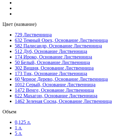
Light Grey/Светло серый
(1)
Цвет (название)
LW 012 Eiche Pullex Holzol
(1)
729 Лиственница
632 Темный Орех, Основание Лиственница
LW 013 Larche Pullex Holzol
(1)
582 Палисандр, Основание Лиственница
512 Дуб, Основание Лиственница
174 Ироко, Основание Лиственница
LW 014 Kiefer Pullex Holzol
(1)
50 Белый, Основание Лиственница
302 Вишня, Основание Лиственница
173 Тик, Основание Лиственница
LW 015 Teak Pullex Holzol
(1)
60 Черное Дерево, Основание Лиственница
1012 Серый, Основание Лиственница
1472 Венге, Основание Лиственница
LW 023 Nuss Pullex Holzol
(1)
622 Махагон, Основание Лиственница
1462 Зеленая Сосна, Основание Лиственница
LW 024 Palisander Pullex Holzol
(1)
Объем
LW 044 Holzweg Pullex Holzol
(1)
0,125 л.
1 л.
5 л.
LW 045 Rumkugel Pullex Holzol
(1)