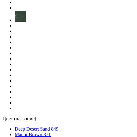
Natural/Натуральный (Классические Цвета)
(1)
Navajo White
(1)
Navajo White 884
(1)
New Pilgrim Red 866
(1)
Palisander Adler Pullex Bodenol
(1)
Parchment
(1)
Parchment 867
(1)
Цвет (название)
Pilgrim Blue
(1)
Deep Desert Sand 849
Manor Brown 871
Pilgrim Blue 881
(1)