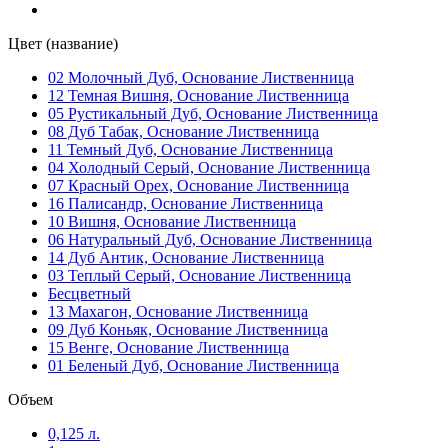
Deep Charcoal 891
(1)
Цвет (название)
02 Молочный Дуб, Основание Лиственница
Deep Desert Sand 849
(1)
12 Темная Вишня, Основание Лиственница
05 Рустикальный Дуб, Основание Лиственница
08 Дуб Табак, Основание Лиственница
Desert Sand
(1)
11 Темный Дуб, Основание Лиственница
04 Холодный Серый, Основание Лиственница
07 Красный Орех, Основание Лиственница
Farblos Pullex Holzol
(1)
16 Палисандр, Основание Лиственница
10 Вишня, Основание Лиственница
06 Натуральный Дуб, Основание Лиственница
Fawn
(1)
14 Дуб Антик, Основание Лиственница
03 Теплый Серый, Основание Лиственница
Fawn 869
(1)
Бесцветный
13 Махагон, Основание Лиственница
09 Дуб Коньяк, Основание Лиственница
Forest Grove
(1)
15 Венге, Основание Лиственница
01 Беленый Дуб, Основание Лиственница
Garnet/Гранат (MIX цвета)
(1)
Объем
0,125 л.
Georgetown Gray
(1)