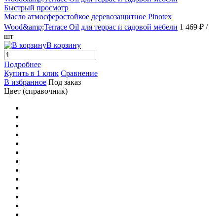
Быстрый просмотр
Масло атмосферостойкое деревозащитное Pinotex
12060 Серый
(1)
Wood&amp;Terrace Oil для террас и садовой мебели
1 469 ₽
/
шт
13 Махагон, Основание Лиственница
(1)
В корзину
Подробнее
14 Дуб Антик, Основание Лиственница
(1)
Купить в 1 клик
Сравнение
В избранное
Под заказ
1462 Зеленая Сосна, Основание Лиственница
(1)
Цвет (справочник)
1472 Венге, Основание Лиственница
(1)
15 Венге, Основание Лиственница
(1)
16 Палисандр, Основание Лиственница
(1)
173 Тик, Основание Лиственница
(1)
174 Ироко, Основание Лиственница
(1)