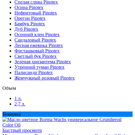
Спелая слива Pinotex
Beechwood Gray 894
(1)
Осина Pinotex
Нефритовый Pinotex
Beige
(1)
Орегон Pinotex
Бамбук Pinotex
Дуб Pinotex
Beige 885
(1)
Осенний клен Pinotex
Сандаловый Pinotex
Лесная ежевика Pinotex
Black Canyon 878
(1)
Фисташковый Pinotex
Светлый бук Pinotex
Black/Черный (Классические Цвета)
(1)
Зеленая хризантема Pinotex
Утренний туман Pinotex
Burley
(1)
Палисандр Pinotex
Жемчужный розовый Pinotex
Burnt Woods
(1)
Объем
1 л.
Butternut 892
(1)
2,7 л.
Новинка
California Rustic 890
(1)
Быстрый просмотр
Cape Cod Gray
(1)