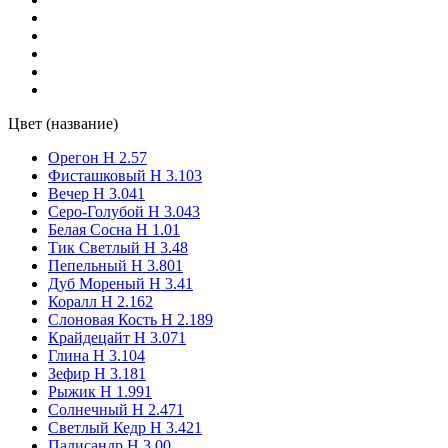
Karneolrot Pullex Platin
(1)
Kastanie 50420 Pullex High-Tech
(1)
Цвет (название)
Kastanie 50420 Pullex Objekt-Lasur
(1)
Орегон Н 2.57
Фисташковый Н 3.103
Kastanie 50420 Pullex Plus-Lasur
(1)
Вечер Н 3.041
Серо-Голубой H 3.043
Белая Сосна Н 1.01
Kiefer (53139) Lignovit Lasur
(1)
Тик Светлый Н 3.48
Пепельный H 3.801
Kiefer (Lignovit Lasur -50%) Lignovit Platin
(1)
Дуб Мореный Н 3.41
Коралл Н 2.162
Слоновая Кость Н 2.189
Larche (53138) Lignovit Lasur
(1)
Крайдецайт Н 3.071
Глина Н 3.104
Зефир Н 3.181
LW 011 Weide Pullex 3in1 Lasur
(1)
Рыжик H 1.991
Солнечный Н 2.471
Светлый Кедр Н 3.421
LW 011 Weide Pullex High-Tech
(1)
Палисандр Н 3.00