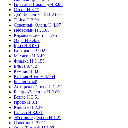
Горький Шоколад Н 3.06
Сосна Н 3.15
LW 011 Weide Pullex Objekt-Lasur
(1)
Дуб Золотистый Н 2.09
Тайга Н 2.94
LW 011 Weide Pullex Plus-Lasur
(1)
Северный Олень Н 4.07
Небесный Н 2.188
Кармелитовый H 1.951
LW 012 Eiche Pullex 3in1 Lasur
(1)
Охра H 3.423
Бриз Н 3.036
Винтаж H 3.992
LW 012 Eiche Pullex High-Tech
(1)
Махагон Н 3.49
Фиалка Н 3.155
Ель H 3.732
LW 012 Eiche Pullex Objekt-Lasur
(1)
Кемпас Н 3.08
Южная Ночь H 3.954
LW 012 Eiche Pullex Plus-Lasur
(1)
Бесцветный
Ангарская Сосна Н 2.211
Бледно-Зеленый Н 2.801
LW 013 Larche Pullex 3in1 Lasur
(1)
Венге Н 3.51
Ироко Н 3.17
Каштан Н 2.39
LW 013 Larche Pullex High-Tech
(1)
Галька Н 3.031
Эбеновое Дерево Н 1.22
Саванна Н 3.011
LW 013 Larche Pullex Objekt-Lasur
(1)
Орех Темный Н 3.07