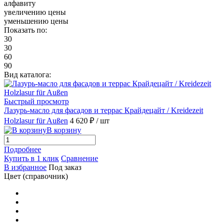
алфавиту
увеличению цены
132 Олива, Основание Лиственница
(1)
уменьшению цены
Показать по:
145 Антрацит, Основание Лиственница
(1)
30
30
60
146 Венге, Основание Лиственница
(1)
90
Вид каталога:
33 Светлый Махагон, Основание Лиственница
(1)
Быстрый просмотр
Лазурь-масло для фасадов и террас Крайдецайт / Kreidezeit
41 Светлый Бук, Основание Лиственница
(1)
Holzlasur für Außen
4 620 ₽
/ шт
В корзину
47 Шоколад, Основание Лиственница
(1)
Подробнее
Купить в 1 клик
Сравнение
50 Белый, Основание Лиственница
(1)
В избранное
Под заказ
Цвет (справочник)
52 Темный Дуб, Основание Лиственница
(1)
58 Палисандр, Основание Лиственница
(1)