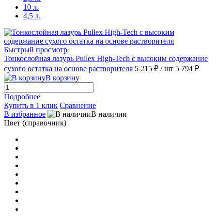
10 л.
Бесцветный
(2)
4,5 л.
Бирюзовый H 2.901
(1)
Быстрый просмотр
Тонкослойная лазурь Рullex High-Tech с высоким содержание
Бледно-Зеленый Н 2.801
(1)
сухого остатка на основе растворителя
5 215 ₽
/ шт
5 794 ₽
В корзину
Бриз Н 3.036
(1)
Подробнее
Купить в 1 клик
Сравнение
Вакамэ H 3.961
(1)
В избранное
В наличии
Цвет (справочник)
Венге Н 3.51
(1)
Вечер Н 3.041
(1)
Винтаж H 3.992
(1)
Галька Н 3.031
(1)