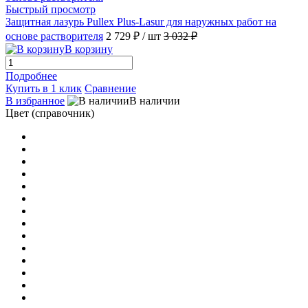
Быстрый просмотр
LW 024 Palisander Pullex 3in1 Lasur
(1)
Защитная лазурь Pullex Plus-Lasur для наружных работ на
основе растворителя
2 729 ₽
/ шт
3 032 ₽
LW 024 Palisander Pullex High-Tech
(1)
В корзину
Подробнее
LW 024 Palisander Pullex Objekt-Lasur
(1)
Купить в 1 клик
Сравнение
В избранное
В наличии
Цвет (справочник)
LW 024 Palisander Pullex Plus-Lasur
(1)
LW 044 Holzweg Pullex High-Tech
(1)
LW 044 Holzweg Pullex Plus-Lasur
(1)
LW 045 Rumkugel Pullex High-Tech
(1)
LW 045 Rumkugel Pullex Plus-Lasur
(1)
LW 061 Kalkweiss Pullex High-Tech
(1)