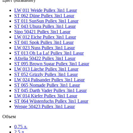
Цвет (название)
Weide (53136) Lignovit Lasur
(1)
LW 011 Weide Pullex 3in1 Lasur
ST 062 Düne Pullex 3in1 Lasur
ST 011 SunSun Pullex 3in1 Lasur
Wenge 50423 Pullex 3in1 Lasur
(1)
ST 043 Uhura Pullex 3in1 Lasur
Sipo 50421 Pullex 3in1 Lasur
LW 012 Eiche Pullex 3in1 Lasur
Wenge 50423 Pullex High-Tech
(1)
ST 041 Spok Pullex 3in1 Lasur
LW 023 Nuss Pullex 3in1 Lasur
Wenge 50423 Pullex Objekt-Lasur
(1)
ST 013 Oh La La! Pullex 3in1 Lasur
Afzelia 50422 Pullex 3in1 Lasur
ST 095 Brown Sugar Pullex 3in1 Lasur
Wenge 50423 Pullex Plus-Lasur
(1)
LW 013 Lärche Pullex 3in1 Lasur
ST 052 Grizzly Pullex 3in1 Lasur
LW 024 Palisander Pullex 3in1 Lasur
Амарант H 4.27
(1)
ST 065 Nomade Pullex 3in1 Lasur
ST 045 Darth Vader Pullex 3in1 Lasur
LW 014 Kiefer Pullex 3in1 Lasur
Ангарская Сосна Н 2.211
(1)
ST 064 Wüstenfuchs Pullex 3in1 Lasur
Wenge 50423 Pullex 3in1 Lasur
Белая Сосна Н 1.01
(1)
Объем
0,75 л.
Белый Навахо Н 1.171
(1)
2,5 л.