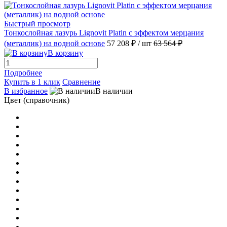
Рыжик H 1.991
(1)
Быстрый просмотр
Тонкослойная лазурь Lignovit Platin с эффектом мерцания
(металлик) на водной основе
57 208 ₽
/ шт
63 564 ₽
Саванна Н 3.011
(1)
В корзину
Светлый Кедр Н 3.421
(1)
Подробнее
Купить в 1 клик
Сравнение
В избранное
В наличии
Северный Олень Н 4.07
(1)
Цвет (справочник)
Серо-Голубой H 3.043
(1)
Скандинавский H 1.832
(1)
Слоновая Кость Н 2.189
(1)
Солнечный Н 2.471
(1)
Сосна Н 3.15
(1)