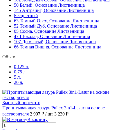
50 Белый, Основание Лиственница
ST 035 Dammerung Pullex High-Tech
(1)
145 Антрацит, Основание Лиственница
Бесцветный
63 Темный Орех, Основание Лиственница
ST 035 Dammerung Pullex Plus-Lasur
(1)
52 Темный Дуб, Основание Лиственница
05 Сосна, Основание Лиственница
ST 041 Spok Pullex 3in1 Lasur
(1)
47 Шоколад, Основание Лиственница
107 Дымчатый, Основание Лиственница
66 Темная Вишня, Основание Лиственница
ST 041 Spok Pullex Plus-Lasur
(1)
Объем
ST 043 Uhura Pullex 3in1 Lasur
(1)
0,125 л.
0,75 л.
5 л.
ST 045 Darth Vader Pullex 3in1 Lasur
(1)
20 л.
ST 052 Grizzly Pullex 3in1 Lasur
(1)
Быстрый просмотр
Пропитывающая лазурь Pullex 3in1-Lasur на основе
ST 062 Dune Pullex 3in1 Lasur
(1)
растворителя
2 907 ₽
/ шт
3 230 ₽
В корзину
ST 062 Dune Pullex High-Tech
(1)