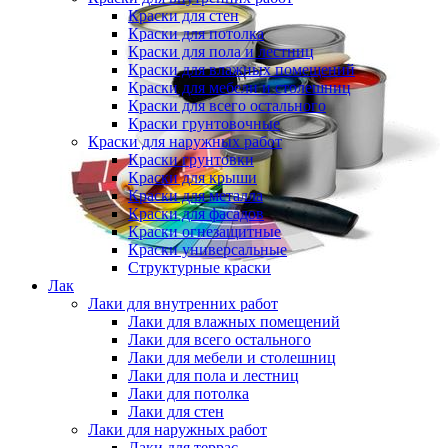
Краски для стен
Краски для потолка
Краски для пола и лестниц
Краски для влажных помещений
Краски для мебели и столешниц
Краски для всего остального
Краски грунтовочные
Краски для наружных работ
Краски грунтовки
Краски для крыши
Краски для металла
Краски для фасадов
Краски огнезащитные
Краски универсальные
Структурные краски
Лак
Лаки для внутренних работ
Лаки для влажных помещений
Лаки для всего остального
Лаки для мебели и столешниц
Лаки для пола и лестниц
Лаки для потолка
Лаки для стен
Лаки для наружных работ
Лаки для террас