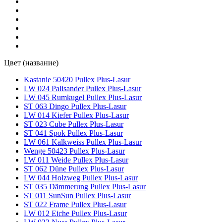
LW 061 Kalkweiss Pullex Plus-Lasur
(1)
Naturgrau (53153) Lignovit Lasur
(1)
Nuss (53144) Lignovit Lasur
(1)
Цвет (название)
Kastanie 50420 Pullex Plus-Lasur
Nussbaum -004201 Lignovit Platin
(1)
LW 024 Palisander Pullex Plus-Lasur
LW 045 Rumkugel Pullex Plus-Lasur
ST 063 Dingo Pullex Plus-Lasur
Oliv (53143) Lignovit Lasur
(1)
LW 014 Kiefer Pullex Plus-Lasur
ST 023 Cube Pullex Plus-Lasur
Onyxschwarz 53320 Lignovit Platin
(1)
ST 041 Spok Pullex Plus-Lasur
LW 061 Kalkweiss Pullex Plus-Lasur
Wenge 50423 Pullex Plus-Lasur
Palisander (53145) Lignovit Lasur
(1)
LW 011 Weide Pullex Plus-Lasur
ST 062 Düne Pullex Plus-Lasur
LW 044 Holzweg Pullex Plus-Lasur
Pyritgrau 53316 Lignovit Platin
(1)
ST 035 Dämmerung Pullex Plus-Lasur
ST 011 SunSun Pullex Plus-Lasur
ST 022 Frame Pullex Plus-Lasur
Quarzgrau 53294 Lignovit Platin
(1)
LW 012 Eiche Pullex Plus-Lasur