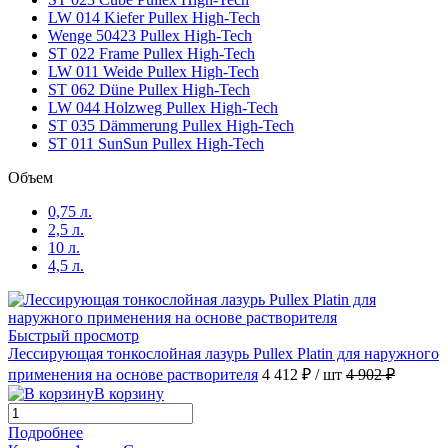
LW 014 Kiefer Pullex High-Tech
Кармелитовый H 1.951
(1)
Wenge 50423 Pullex High-Tech
ST 022 Frame Pullex High-Tech
LW 011 Weide Pullex High-Tech
Каштан Н 2.39
(1)
ST 062 Düne Pullex High-Tech
LW 044 Holzweg Pullex High-Tech
ST 035 Dämmerung Pullex High-Tech
Кедр Н 3.141
(1)
ST 011 SunSun Pullex High-Tech
Объем
Кемпас Н 3.08
(1)
0,75 л.
2,5 л.
Коралл Н 2.162
(1)
10 л.
4,5 л.
Крайдецайт Н 3.071
(1)
Красный Коралловый H 1.801
(1)
Быстрый просмотр
Лессирующая тонкослойная лазурь Pullex Platin для наружного
применения на основе растворителя
4 412 ₽
/ шт
4 902 ₽
Махагон Н 3.49
(1)
В корзину
Подробнее
Небесный Н 2.188
(1)