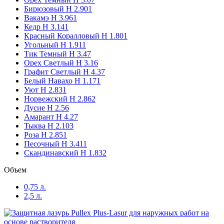
Бирюзовый H 2.901
Вакамэ H 3.961
LW 013 Larche Pullex Plus-Lasur
(1)
Кедр Н 3.141
Красный Коралловый H 1.801
LW 014 Kiefer Pullex 3in1 Lasur
(1)
Угольный H 1.911
Тик Темный Н 3.47
Орех Светлый Н 3.16
LW 014 Kiefer Pullex High-Tech
(1)
Графит Светлый H 4.37
Белый Навахо Н 1.171
Уют H 2.831
LW 014 Kiefer Pullex Objekt-Lasur
(1)
Норвежский H 2.862
Дусие Н 2.56
Амарант H 4.27
LW 014 Kiefer Pullex Plus-Lasur
(1)
Тыква H 2.103
Роза Н 2.851
LW 023 Nuss Pullex 3in1 Lasur
(1)
Песочный Н 3.411
Скандинавский H 1.832
LW 023 Nuss Pullex High-Tech
(1)
Объем
0,75 л.
LW 023 Nuß Pullex Objekt-Lasur
(1)
2,5 л.
LW 023 Nuss Pullex Plus-Lasur
(1)