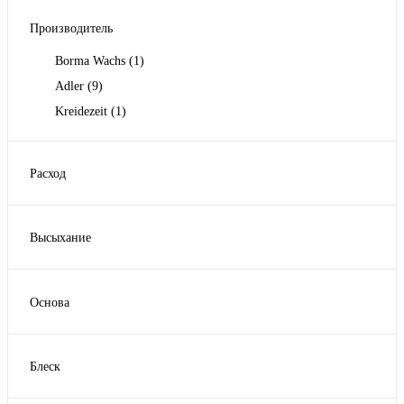
Производитель
Borma Wachs
(1)
Adler
(9)
Kreidezeit
(1)
Расход
1 лит на 12-15м2
(1)
1 литр на 10 м2
(3)
Высыхание
1 литр на 10-12 м2
(1)
12 часов
(8)
1 литр на 10-15 м2
(1)
24 часа
(2)
1 литр на 4-8 м2
(1)
Основа
4 часа
(1)
Показать ещё 2
Акрилатная
(1)
Алкидная
(1)
Блеск
Водная
(2)
Матовый
(2)
Масло
(1)