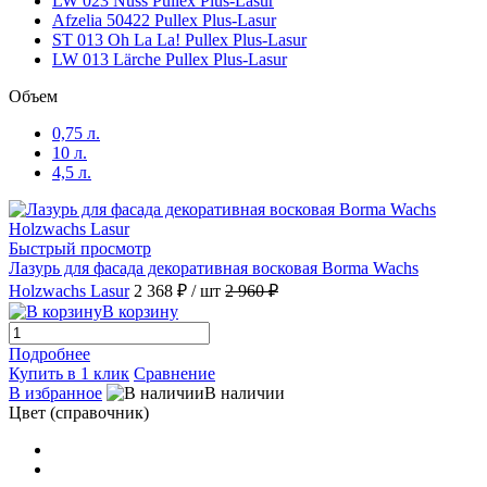
LW 023 Nuss Pullex Plus-Lasur
Afzelia 50422 Pullex Plus-Lasur
Quarzgrau Pullex Platin
(1)
ST 013 Oh La La! Pullex Plus-Lasur
LW 013 Lärche Pullex Plus-Lasur
Rubinrot 53297 Lignovit Platin
(1)
Объем
Rubinrot Pullex Platin
(1)
0,75 л.
10 л.
4,5 л.
Sandbeige (53155) Lignovit Lasur
(1)
Silber Pullex Silverwood
(1)
Быстрый просмотр
Лазурь для фасада декоративная восковая Borma Wachs
Holzwachs Lasur
2 368 ₽
/ шт
2 960 ₽
Sipo 50421 Pullex 3in1 Lasur
(1)
В корзину
Sipo 50421 Pullex High-Tech
(1)
Подробнее
Купить в 1 клик
Сравнение
В избранное
В наличии
Sipo 50421 Pullex Objekt-Lasur
(1)
Цвет (справочник)
ST 011 SunSun Pullex 3in1 Lasur
(1)