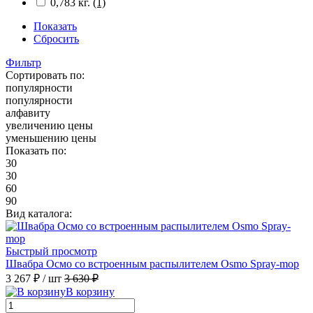
0,783 кг.
(1)
Показать
Сбросить
Фильтр
Сортировать по:
популярности
популярности
алфавиту
увеличению цены
уменьшению цены
Показать по:
30
30
60
90
Вид каталога:
Быстрый просмотр
Швабра Осмо со встроенным распылителем Osmo Spray-mop
3 267 ₽
/ шт
3 630 ₽
В корзину