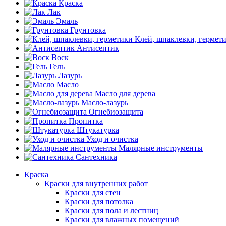
Краска
Лак
Эмаль
Грунтовка
Клей, шпаклевки, гермет
Антисептик
Воск
Гель
Лазурь
Масло
Масло для дерева
Масло-лазурь
Огнебиозащита
Пропитка
Штукатурка
Уход и очистка
Малярные инструменты
Сантехника
Краска
Краски для внутренних работ
Краски для стен
Краски для потолка
Краски для пола и лестниц
Краски для влажных помещений