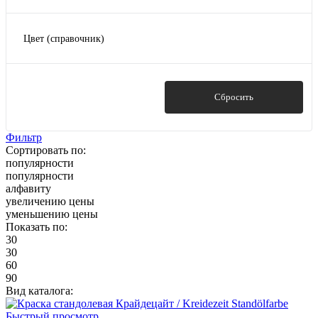
Древесина
(6)
ДСП
(2)
Цвет (справочник)
МДФ
(1)
2104 Белая
(1)
Металл
(3)
Фанера
(1)
Английская Красная
(1)
Показать
Сбросить
База Bc
(2)
Фильтр
Сортировать по:
популярности
База Bw (Белый)
(2)
популярности
алфавиту
увеличению цены
База А (Белый)
(2)
уменьшению цены
Показать по:
База С
(2)
30
30
60
Белая
(1)
90
Вид каталога:
Бордовая
(1)
Быстрый просмотр