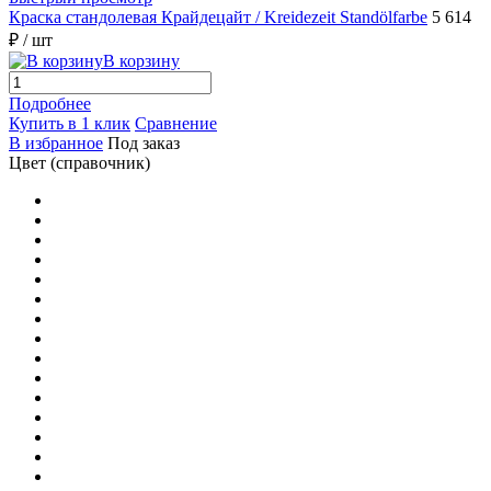
Краска стандолевая Крайдецайт / Kreidezeit Standölfarbe
5 614
₽
/ шт
Желтая
(1)
В корзину
Зеленая
(1)
Подробнее
Купить в 1 клик
Сравнение
В избранное
Под заказ
Золотая
(1)
Цвет (справочник)
Коричневая
(1)
Оранжевая
(1)
Охра Желтая
(1)
Серая
(1)
Серебряная
(1)
Сиреневая
(1)