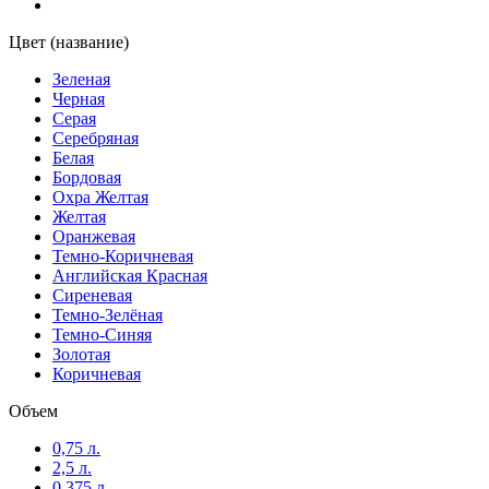
Цвет (название)
Темно-Зелёная
(1)
Зеленая
Темно-Коричневая
(1)
Черная
Серая
Серебряная
Темно-Синяя
(1)
Белая
Бордовая
Охра Желтая
Черная
(1)
Желтая
Оранжевая
Темно-Коричневая
Английская Красная
Сиреневая
Темно-Зелёная
Темно-Синяя
Золотая
Коричневая
Объем
0,75 л.
2,5 л.
0,375 л.