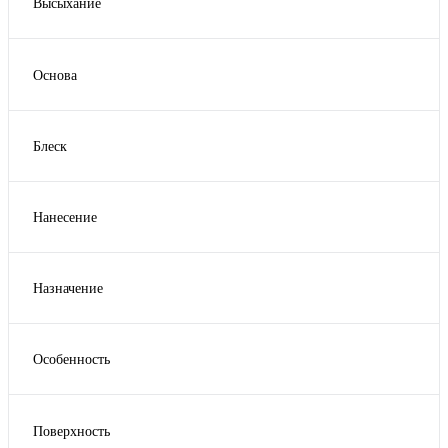
Высыхание
1 литр на 15 м2
(1)
10-12 часов
(1)
1 литр на 26 м2 в один слой.
(1)
16 часов
(1)
1 литр на 6 м2
(1)
Основа
24 часа
(2)
Показать ещё 1
Акрилатная
(1)
4 часа
(1)
Алкидная
(1)
4-6 часов
(1)
Блеск
Водная
(2)
Матовый
(2)
Масло
(2)
Полуглянцевый
(1)
Нанесение
Полуматовый
(2)
Валик
(5)
Шелковисто-матовый
(1)
Кисть
(6)
Назначение
Распыление
(2)
Для дверей
(3)
Для мебели
(3)
Особенность
Для окон
(2)
Тиксотропная
(1)
Для потолков
(1)
Для радиаторов
(2)
Поверхность
Показать ещё 1