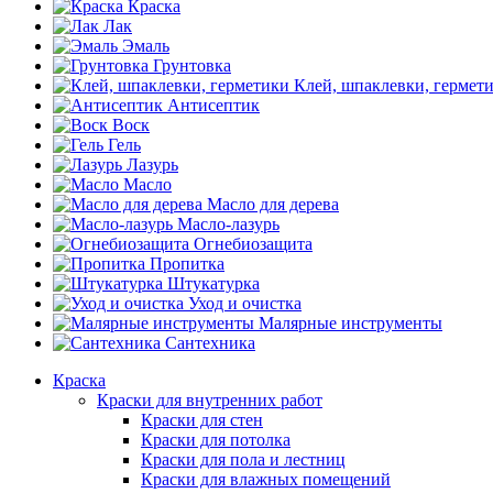
Краска
Лак
Эмаль
Грунтовка
Клей, шпаклевки, гермет
Антисептик
Воск
Гель
Лазурь
Масло
Масло для дерева
Масло-лазурь
Огнебиозащита
Пропитка
Штукатурка
Уход и очистка
Малярные инструменты
Сантехника
Краска
Краски для внутренних работ
Краски для стен
Краски для потолка
Краски для пола и лестниц
Краски для влажных помещений