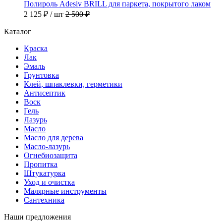
Полироль Adesiv BRILL для паркета, покрытого лаком
2 125 ₽
/ шт
2 500 ₽
Каталог
Краска
Лак
Эмаль
Грунтовка
Клей, шпаклевки, герметики
Антисептик
Воск
Гель
Лазурь
Масло
Масло для дерева
Масло-лазурь
Огнебиозащита
Пропитка
Штукатурка
Уход и очистка
Малярные инструменты
Сантехника
Наши предложения