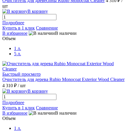
Очиститель для древесины Rubio Monocoat Cleaner
4 310 ₽
/
шт
Citrine
(1)
В корзину
Colorado/Колорадо (MIX цвета)
(1)
Подробнее
Купить в 1 клик
Сравнение
В избранное
В наличии
Cornsilk
(1)
Объем
1 л.
Cotton White
(1)
5 л.
Dark Oak
(1)
Быстрый просмотр
Очиститель для дерева Rubio Monocoat Exterior Wood Cleaner
Emerald
(1)
4 310 ₽
/ шт
В корзину
Garnet/Гранат (MIX цвета)
(1)
Подробнее
Купить в 1 клик
Сравнение
Grey/Серый (Классические Цвета)
(1)
В избранное
В наличии
Объем
Gris Belge
(1)
1 л.