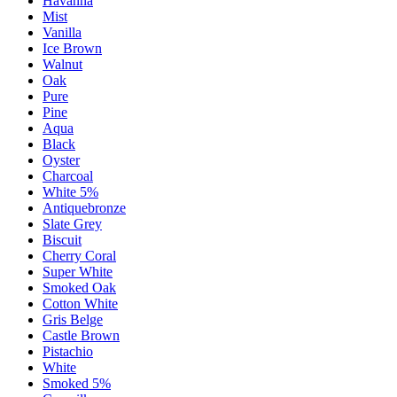
Havanna
Mist
Vanilla
Ice Brown
Walnut
Oak
Pure
Pine
Aqua
Black
Oyster
Charcoal
White 5%
Antiquebronze
Slate Grey
Biscuit
Cherry Coral
Super White
Smoked Oak
Cotton White
Gris Belge
Castle Brown
Pistachio
White
Smoked 5%