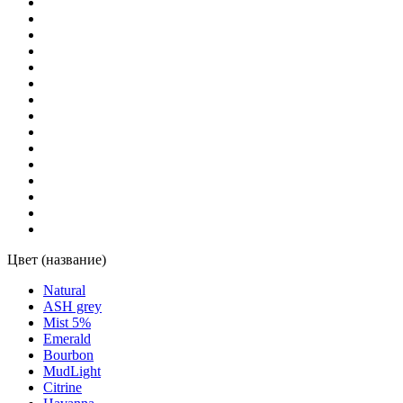
Подсолнух
(1)
Розовый
(1)
Саванна
(1)
Салатовый
(1)
Цвет (название)
Natural
ASH grey
Mist 5%
Emerald
Bourbon
MudLight
Citrine