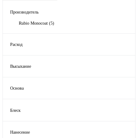
Производитель
Rubio Monocoat
(5)
Расход
1 литр на 100 м2
(1)
1 литр на 30-50 м2
(1)
Высыхание
1 литр на 30-60 м2
(1)
24-36 часов
(2)
1 литр на 50 м2 в один слой
(1)
1:3 на компонент А
(1)
Основа
Водная
(1)
Масло
(1)
Блеск
Масло с воском
(1)
Матовый
(2)
Нанесение
Валик
(1)