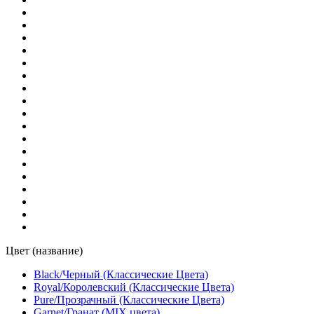
Natural
(1)
Natural/Натуральный (Классические Цвета)
(1)
Oak
(1)
Olive
(1)
Oyster
(1)
Padouk
(1)
Pine
(1)
Цвет (название)
Pistachio
(1)
Black/Черный (Классические Цвета)
Royal/Королевский (Классические Цвета)
Pure/Прозрачный (Классические Цвета)
Pure
(1)
Garnet/Гранат (MIX цвета)