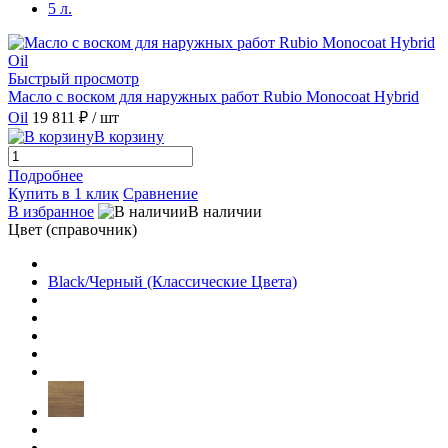
5 л.
Havanna
(1)
Honey/Медовый (MIX цвета)
(1)
Быстрый просмотр
Масло с воском для наружных работ Rubio Monocoat Hybrid
Oil
19 811 ₽
/ шт
Ice Brown
(1)
В корзину
Подробнее
Light Grey/Светло серый
(1)
Купить в 1 клик
Сравнение
В избранное
В наличии
Mahogany
(1)
Цвет (справочник)
Mist
(1)
Black/Черный (Классические Цвета)
Mist 5%
(1)
MudLight
(1)
Mulberry/Шелковица
(1)