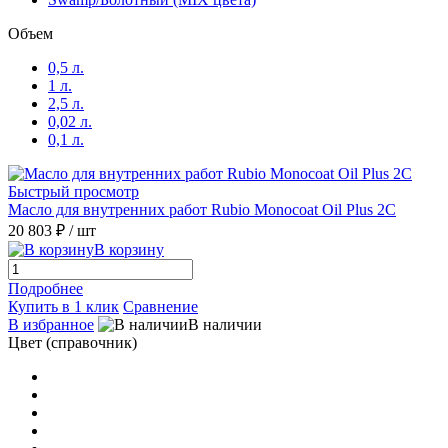
Stone
(1)
Объем
0,5 л.
Super White
(1)
1 л.
2,5 л.
0,02 л.
Swamp/Болотный (MIX цвета)
(1)
0,1 л.
Taupe/Тауп (Классические Цвета)
(1)
Быстрый просмотр
Масло для внутренних работ Rubio Monocoat Oil Plus 2C
20 803 ₽
/ шт
Teak/Тик (Классические Цвета)
(1)
В корзину
Titanium Grey
(1)
Подробнее
Купить в 1 клик
Сравнение
В избранное
В наличии
Tobacco/Табак (MIX цвета)
(1)
Цвет (справочник)
Vanilla
(1)
Walnut
(1)