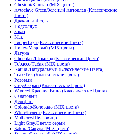
Chestnut/Каштан (MIX цвета)
Pure/Прозрачный (Классические Цвета)
(1)
Avtoclave Green/Зеленый Автоклав (Классические
Цвета)
Драконьи Ягоды
Royal/Королевский (Классические Цвета)
(1)
Подсолнух
Закат
Мак
Sakura/Сакура (MIX цвета)
(1)
Taupe/Тауп (Классические Цвета)
Honey/Медовый (MIX цвета)
Лагуна
Silver Grey
(1)
Chocolate/Шоколад (Классические Цвета)
Tobacco/Табак (MIX цвета)
Sky Grey
(1)
Natural/Натуральный (Классические Цвета)
Teak/Тик (Классические Цвета)
Розовый
Slate Grey
(1)
Grey/Серый (Классические Цвета)
Winered/Красное Вино (Классические Цвета)
Салатовый
Smoked
(1)
Дельфин
Colorado/Колорадо (MIX цвета)
White/Белый (Классические Цвета)
Smoked 5%
(1)
Mulberry/Шелковица
Light Grey/Светло серый
Sakura/Сакура (MIX цвета)
Smoked Oak
(1)
Swamp/Болотный (MIX цвета)