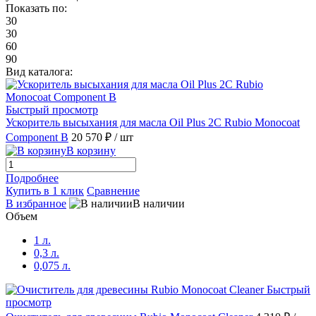
Показать по:
30
Black
(1)
30
60
Black/Черный (Классические Цвета)
(1)
90
Вид каталога:
Bourbon
(1)
Быстрый просмотр
Castle Brown
(1)
Ускоритель высыхания для масла Oil Plus 2C Rubio Monocoat
Component B
20 570 ₽
/ шт
В корзину
Charcoal
(1)
Подробнее
Купить в 1 клик
Сравнение
Cherry Coral
(1)
В избранное
В наличии
Объем
Chestnut/Каштан (MIX цвета)
(1)
1 л.
0,3 л.
Chocolate
(1)
0,075 л.
Быстрый
Chocolate/Шоколад (Классические Цвета)
(1)
просмотр