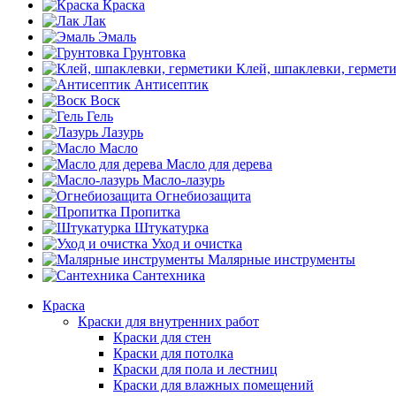
Краска
Лак
Эмаль
Грунтовка
Клей, шпаклевки, гермет
Антисептик
Воск
Гель
Лазурь
Масло
Масло для дерева
Масло-лазурь
Огнебиозащита
Пропитка
Штукатурка
Уход и очистка
Малярные инструменты
Сантехника
Краска
Краски для внутренних работ
Краски для стен
Краски для потолка
Краски для пола и лестниц
Краски для влажных помещений