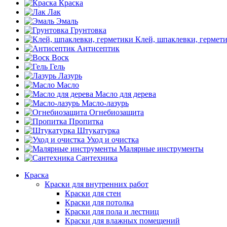
Краска
Лак
Эмаль
Грунтовка
Клей, шпаклевки, гермет
Антисептик
Воск
Гель
Лазурь
Масло
Масло для дерева
Масло-лазурь
Огнебиозащита
Пропитка
Штукатурка
Уход и очистка
Малярные инструменты
Сантехника
Краска
Краски для внутренних работ
Краски для стен
Краски для потолка
Краски для пола и лестниц
Краски для влажных помещений