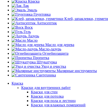
Краска
Лак
Эмаль
Грунтовка
Клей, шпаклевки, гермет
Антисептик
Воск
Гель
Лазурь
Масло
Масло для дерева
Масло-лазурь
Огнебиозащита
Пропитка
Штукатурка
Уход и очистка
Малярные инструменты
Сантехника
Краска
Краски для внутренних работ
Краски для стен
Краски для потолка
Краски для пола и лестниц
Краски для влажных помещений