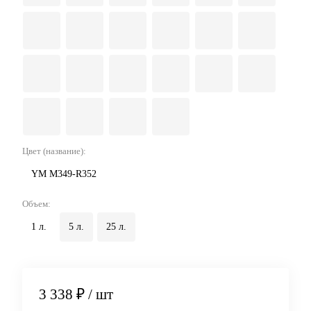
Цвет (название):
YM M349-R352
Объем:
1 л.
5 л.
25 л.
3 338 ₽
/ шт