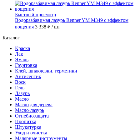
Быстрый просмотр
Водоразбавимая лазурь Renner YM M349 с эффектом
вощения
3 338 ₽
/ шт
Каталог
Краска
Лак
Эмаль
Грунтовка
Клей, шпаклевки, герметики
Антисептик
Воск
Гель
Лазурь
Масло
Масло для дерева
Масло-лазурь
Огнебиозащита
Пропитка
Штукатурка
Уход и очистка
Малярные инструменты