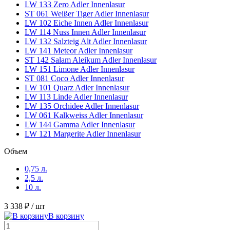
LW 133 Zero Adler Innenlasur
ST 061 Weißer Tiger Adler Innenlasur
LW 102 Eiche Innen Adler Innenlasur
LW 114 Nuss Innen Adler Innenlasur
LW 132 Salzteig Alt Adler Innenlasur
LW 141 Meteor Adler Innenlasur
ST 142 Salam Aleikum Adler Innenlasur
LW 151 Limone Adler Innenlasur
ST 081 Coco Adler Innenlasur
LW 101 Quarz Adler Innenlasur
LW 113 Linde Adler Innenlasur
LW 135 Orchidee Adler Innenlasur
LW 061 Kalkweiss Adler Innenlasur
LW 144 Gamma Adler Innenlasur
LW 121 Margerite Adler Innenlasur
Объем
0,75 л.
2,5 л.
10 л.
3 338 ₽
/ шт
В корзину