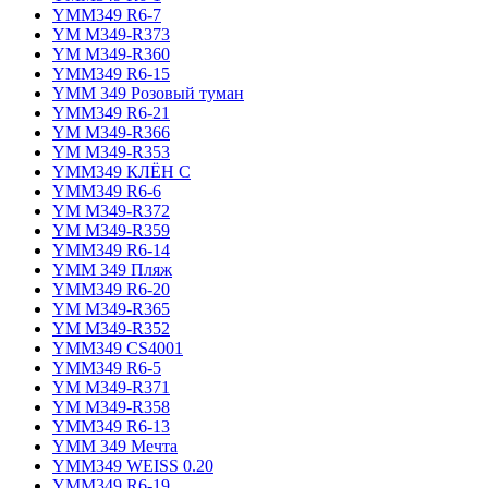
YMM349 R6-7
YM M349-R373
YM M349-R360
YMM349 R6-15
YMM 349 Розовый туман
YMM349 R6-21
YM M349-R366
YM M349-R353
YMM349 КЛЁН С
YMM349 R6-6
YM M349-R372
YM M349-R359
YMM349 R6-14
YMM 349 Пляж
YMM349 R6-20
YM M349-R365
YM M349-R352
YMM349 CS4001
YMM349 R6-5
YM M349-R371
YM M349-R358
YMM349 R6-13
YMM 349 Мечта
YMM349 WEISS 0.20
YMM349 R6-19