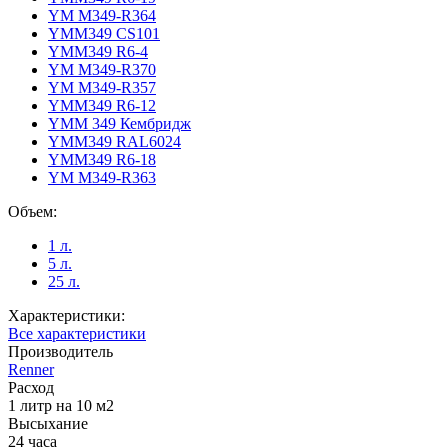
YM M349-R364
YMM349 CS101
YMM349 R6-4
YM M349-R370
YM M349-R357
YMM349 R6-12
YMM 349 Кембридж
YMM349 RAL6024
YMM349 R6-18
YM M349-R363
Объем:
1 л.
5 л.
25 л.
Характеристики:
Все характеристики
Производитель
Renner
Расход
1 литр на 10 м2
Высыхание
24 часа