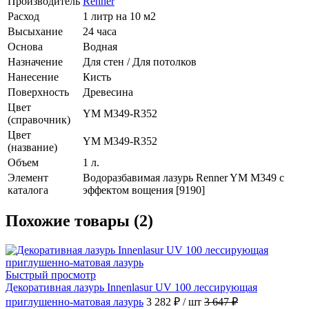
Производитель
Renner
Расход
1 литр на 10 м2
Высыхание
24 часа
Основа
Водная
Назначение
Для стен / Для потолков
Нанесение
Кисть
Поверхность
Древесина
Цвет
YM M349-R352
(справочник)
Цвет
YM M349-R352
(название)
Объем
1 л.
Элемент
Водоразбавимая лазурь Renner YM M349 с
каталога
эффектом вощения [9190]
Похожие товары (2)
Быстрый просмотр
Декоративная лазурь Innenlasur UV 100 лессирующая
приглушенно-матовая лазурь
3 282 ₽
/ шт
3 647 ₽