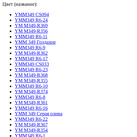
Цвет (название):
YMM349 CS094
YMM349 R6-24
YM M349-R369
YM M349-R356
YMM349 R6-11
YMM 349 Голдахор
YMM349 R6-9
YM M349-R362
YMM349 R6-17
YMM349 CS033
YMM349 R6-23
YM M349-R368
YM M349-R355
YMM349 R6-10
YM M349-R374
YMM349 R6-8
YM M349-R361
YMM349 R6-16
YMM 349 Серая олива
YMM349 R6-22
YM M349-R367
YM M349-R354
YMM349 R6-1