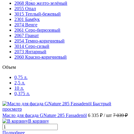
2068 Ярко желто-зелёный
2055 Опал
3015 Теплый-бежевый
2301 Бамбук
2074 Венге
2061 Серо-бирюзовый
2067 Гранат
2054 Темно-коричневый
3014 Серо-сизый
2073 Янтарный
2060 Красно-коричневый
Объем
0,75 л.
2,5 л.
10 л.
0,375 л.
Быстрый
просмотр
Масло для фасада GNature 285 Fassadenöl
6 335 ₽
/ шт
7 039 ₽
В корзину
Подробнее