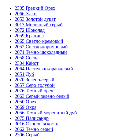
2305 Грецкий Орех
2066 Хаки
2053 Золотой дукат
3013 Молочный серый
2072 Шоколад
2059 Крапива
2065 Светло-кремовый
2052 Светло-коричневый
2071 Темно-шоколадный
2058 Сосна
2304 Кайот
2064 Пастельно-оранжевый
2051 Дуб
2070 Зелено-серый
2057 Серо-голубой
2076 Темный орех
2063 Серый зелено-белый
2050 Орех
2069 Охра
2056 Темный мореннный дуб
2075 Палисандр
3016 Слоновая кость
2062 Темно-серый
2306 Серый