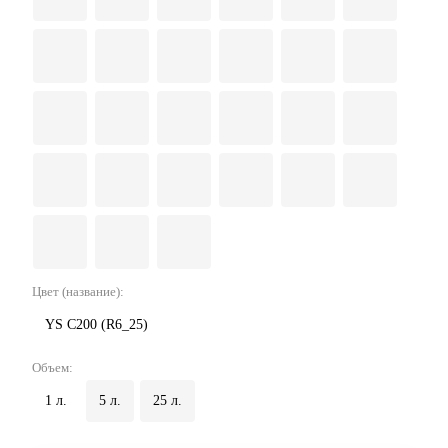
Цвет (название):
YS C200 (R6_25)
Объем:
1 л.
5 л.
25 л.