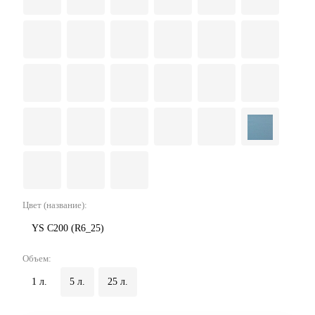
Цвет (название):
YS C200 (R6_25)
Объем:
1 л.
5 л.
25 л.