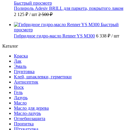
Быстрый просмотр
Полироль Adesiv BRILL для паркета, покрытого лаком
2 125 ₽
/ шт
2 500 ₽
Быстрый
просмотр
Гибридное гидро-масло Renner YS M300
6 338 ₽
/ шт
Каталог
Краска
Лак
Эмаль
Грунтовка
Клей, шпаклевки, герметики
Антисептик
Воск
Гель
Лазурь
Масло
Масло для дерева
Масло-лазурь
Огнебиозащита
Пропитка
Штукатурка