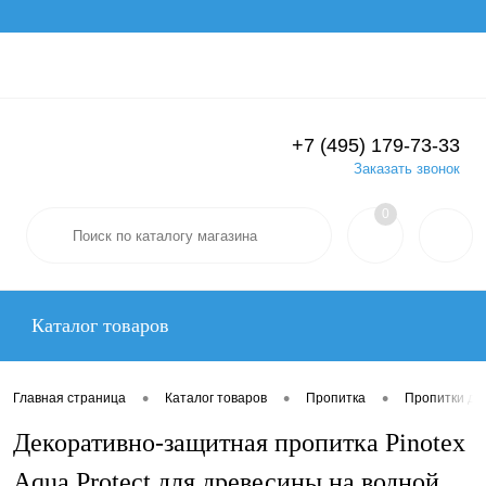
Вход
Регистрация
+7 (495) 179-73-33
Заказать звонок
0
Каталог товаров
•
•
•
Главная страница
Каталог товаров
Пропитка
Пропитки дл
Декоративно-защитная пропитка Pinotex
Aqua Protect для древесины на водной