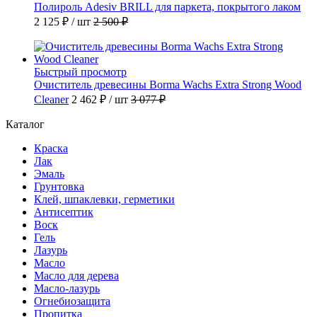
Полироль Adesiv BRILL для паркета, покрытого лаком
2 125 ₽
/ шт
2 500 ₽
Быстрый просмотр
Очиститель древесины Borma Wachs Extra Strong Wood
Cleaner
2 462 ₽
/ шт
3 077 ₽
Каталог
Краска
Лак
Эмаль
Грунтовка
Клей, шпаклевки, герметики
Антисептик
Воск
Гель
Лазурь
Масло
Масло для дерева
Масло-лазурь
Огнебиозащита
Пропитка