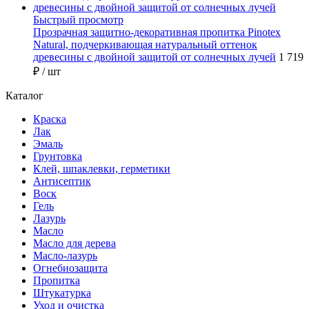
Быстрый просмотр
Прозрачная защитно-декоративная пропитка Pinotex
Natural, подчеркивающая натуральный оттенок
древесины с двойной защитой от солнечных лучей
1 719
₽
/ шт
Каталог
Краска
Лак
Эмаль
Грунтовка
Клей, шпаклевки, герметики
Антисептик
Воск
Гель
Лазурь
Масло
Масло для дерева
Масло-лазурь
Огнебиозащита
Пропитка
Штукатурка
Уход и очистка