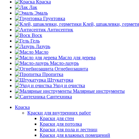
Краска
Лак
Эмаль
Грунтовка
Клей, шпаклевки, гермет
Антисептик
Воск
Гель
Лазурь
Масло
Масло для дерева
Масло-лазурь
Огнебиозащита
Пропитка
Штукатурка
Уход и очистка
Малярные инструменты
Сантехника
Краска
Краски для внутренних работ
Краски для стен
Краски для потолка
Краски для пола и лестниц
Краски для влажных помещений