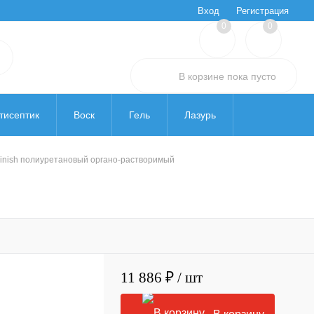
Вход
Регистрация
0
0
В корзине
пока
пусто
тисептик
Воск
Гель
Лазурь
Штукатурка
Уход и очистка
 Finish полиуретановый органо-растворимый
11 886 ₽
/ шт