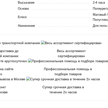
Высыхание
2-4 часа
Основа
Полиурета
Матовый /
Блеск
Полуглянц
Назначение
Для пола 
доставка до
Весь ассортимент
ой компании
сертифицирован
на сайте
Профессиональная помощь в
но
подборе товаров
ункт
Супер срочная доставка в
оскве
течение 2х часов