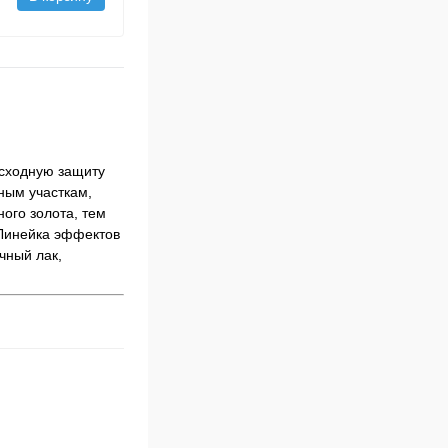
осходную защиту
ным участкам,
ого золота, тем
Линейка эффектов
чный лак,