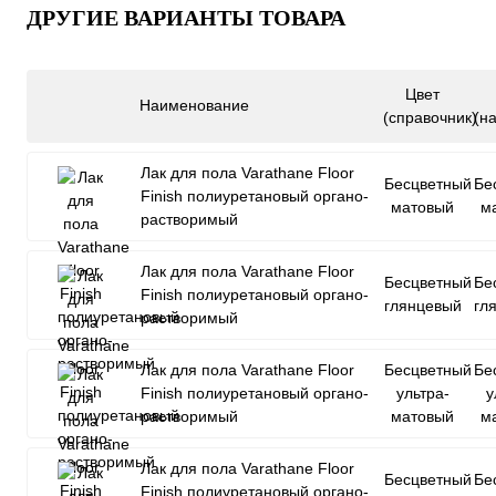
ДРУГИЕ ВАРИАНТЫ ТОВАРА
Цвет
Наименование
(справочник)
(н
Лак для пола Varathane Floor
Бесцветный
Бе
Finish полиуретановый органо-
матовый
м
растворимый
Лак для пола Varathane Floor
Бесцветный
Бе
Finish полиуретановый органо-
глянцевый
гл
растворимый
Лак для пола Varathane Floor
Бесцветный
Бе
Finish полиуретановый органо-
ультра-
у
растворимый
матовый
м
Лак для пола Varathane Floor
Бесцветный
Бе
Finish полиуретановый органо-