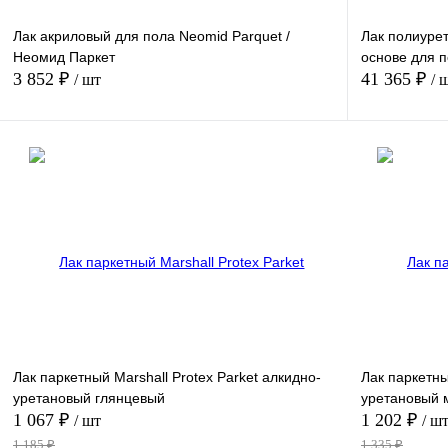
Лак акриловый для пола Neomid Parquet /
Лак полиурет
Неомид Паркет
основе для п
3 852 ₽
41 365 ₽
/ шт
/ 
В корзину
Купить в 1 клик
Сравнение
Купить в 1 к
В избранное
В
В избранное
наличии
Цвет (справочник)
Цвет (справоч
Цвет (название)
Цвет (названи
Лак паркетный Marshall Protex Parket алкидно-
Лак паркетны
уретановый глянцевый
уретановый 
Бесцветный глянцевый
Бесцветный 
1 067 ₽
1 202 ₽
/ шт
/ ш
1 185 ₽
1 335 ₽
Объем
Объем