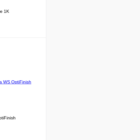
e 1K
В корзину
Сравнение
В
аличии
tiFinish