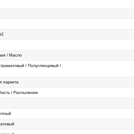
м2
ая / Масло
страматовый / Полуглянцевый /
я паркета
Кисть / Распыление
нтный
матовый