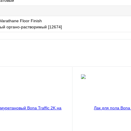
матовый
Varathane Floor Finish
ый органо-растворимый [12674]