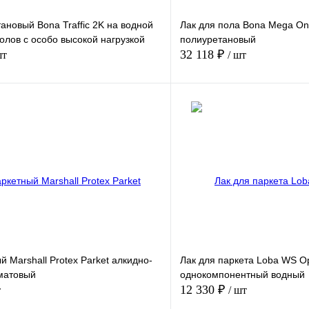
ановый Bona Traffic 2K на водной
Лак для пола Bona Mega On
олов с особо высокой нагрузкой
полиуретановый
32 118 ₽
шт
/ шт
В корзину
лик
Сравнение
Купить в 1 клик
В
В избранное
наличии
н
ник)
Цвет (справочник)
е)
Цвет (название)
й Marshall Protex Parket алкидно-
Лак для паркета Loba WS Op
матовый
однокомпонентный водный
матовый
Бесцветный матовый
12 330 ₽
т
/ шт
Объем