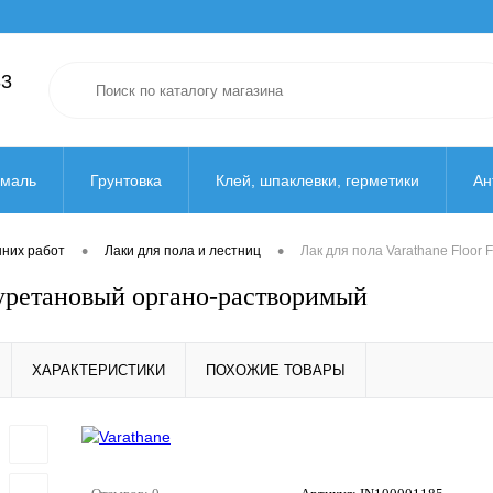
33
маль
Грунтовка
Клей, шпаклевки, герметики
Ан
ерева
Масло-лазурь
Огнебиозащита
Пропитка
•
•
нних работ
Лаки для пола и лестниц
Лак для пола Varathane Floor
лиуретановый органо-растворимый
Сантехника
ХАРАКТЕРИСТИКИ
ПОХОЖИЕ ТОВАРЫ