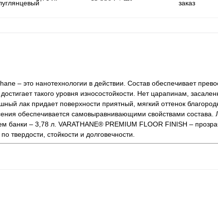
луглянцевый
заказ
hane – это нанотехнологии в действии. Состав обеспечивает прев
 достигает такого уровня износостойкости. Нет царапинам, засален
ый лак придает поверхности приятный, мягкий оттенок благородн
сения обеспечивается самовыравнивающими свойствами состава. 
ъем банки – 3,78 л. VARATHANE® PREMIUM FLOOR FINISH – прозра
о твердости, стойкости и долговечности.