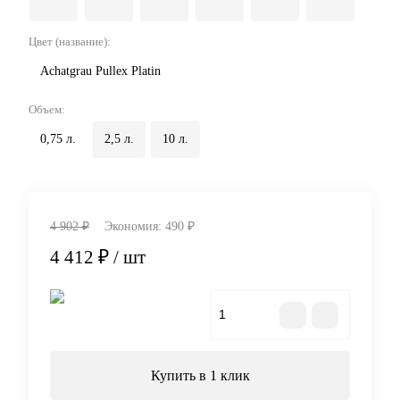
Цвет (название):
Achatgrau Pullex Platin
Объем:
0,75 л.
2,5 л.
10 л.
4 902 ₽
Экономия:
490 ₽
4 412 ₽
/ шт
В корзину
Купить в 1 клик