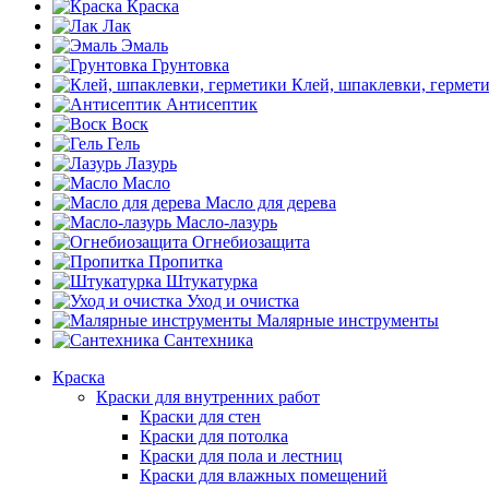
Краска
Лак
Эмаль
Грунтовка
Клей, шпаклевки, гермет
Антисептик
Воск
Гель
Лазурь
Масло
Масло для дерева
Масло-лазурь
Огнебиозащита
Пропитка
Штукатурка
Уход и очистка
Малярные инструменты
Сантехника
Краска
Краски для внутренних работ
Краски для стен
Краски для потолка
Краски для пола и лестниц
Краски для влажных помещений