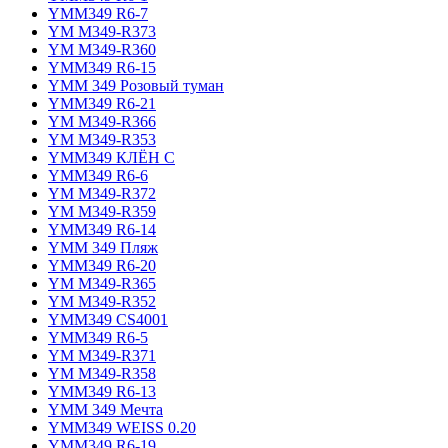
YMM349 R6-7
YM M349-R373
YM M349-R360
YMM349 R6-15
YMM 349 Розовый туман
YMM349 R6-21
YM M349-R366
YM M349-R353
YMM349 КЛЁН С
YMM349 R6-6
YM M349-R372
YM M349-R359
YMM349 R6-14
YMM 349 Пляж
YMM349 R6-20
YM M349-R365
YM M349-R352
YMM349 CS4001
YMM349 R6-5
YM M349-R371
YM M349-R358
YMM349 R6-13
YMM 349 Мечта
YMM349 WEISS 0.20
YMM349 R6-19