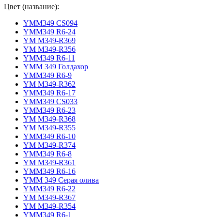
Цвет (название):
YMM349 CS094
YMM349 R6-24
YM M349-R369
YM M349-R356
YMM349 R6-11
YMM 349 Голдахор
YMM349 R6-9
YM M349-R362
YMM349 R6-17
YMM349 CS033
YMM349 R6-23
YM M349-R368
YM M349-R355
YMM349 R6-10
YM M349-R374
YMM349 R6-8
YM M349-R361
YMM349 R6-16
YMM 349 Серая олива
YMM349 R6-22
YM M349-R367
YM M349-R354
YMM349 R6-1