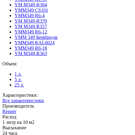
YM M349-R364
YMM349 CS101
YMM349 R6-4
YM M349-R370
YM M349-R357
YMM349 R6-12
YMM 349 Кембридж
YMM349 RAL6024
YMM349 R6-18
YM M349-R363
Объем:
1 л.
5 л.
25 л.
Характеристики:
Все характеристики
Производитель
Renner
Расход
1 литр на 10 м2
Высыхание
24 часа