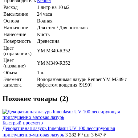
Производитель
Renner
Расход
1 литр на 10 м2
Высыхание
24 часа
Основа
Водная
Назначение
Для стен / Для потолков
Нанесение
Кисть
Поверхность
Древесина
Цвет
YM M349-R352
(справочник)
Цвет
YM M349-R352
(название)
Объем
1 л.
Элемент
Водоразбавимая лазурь Renner YM M349 с
каталога
эффектом вощения [9190]
Похожие товары (2)
Быстрый просмотр
Декоративная лазурь Innenlasur UV 100 лессирующая
приглушенно-матовая лазурь
3 282 ₽
/ шт
3 647 ₽