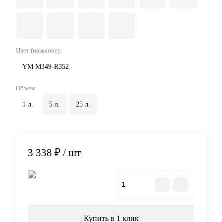
Цвет (название):
YM M349-R352
Объем:
1 л.
5 л.
25 л.
3 338 ₽
/ шт
В корзину
Купить в 1 клик