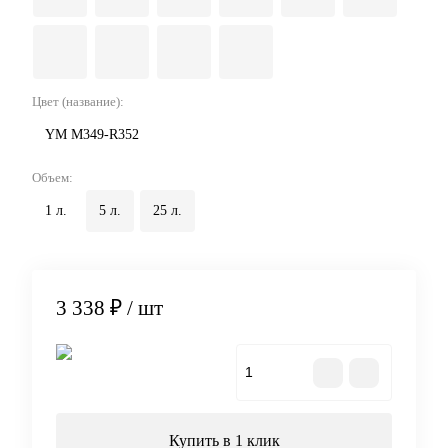
Цвет (название):
YM M349-R352
Объем:
1 л.
5 л.
25 л.
3 338 ₽
/ шт
В корзину
Купить в 1 клик