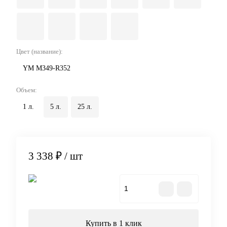
Цвет (название):
YM M349-R352
Объем:
1 л.
5 л.
25 л.
3 338 ₽
/ шт
В корзину
Купить в 1 клик