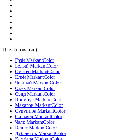
Цвет (название)
Грэй MarkantColor
Белый MarkantColor
Ойстер MarkantColor
Клэй MarkantColor
Черный MarkantColor
Орех MarkantColor
Сэнд MarkantColor
Папирус MarkantColor
Махагон MarkantColor
Сукупира MarkantColor
Сильвер MarkantColor
Чалк MarkantColor
Венге MarkantColor
Дуб антик MarkantColor
Камбала MarkantColor