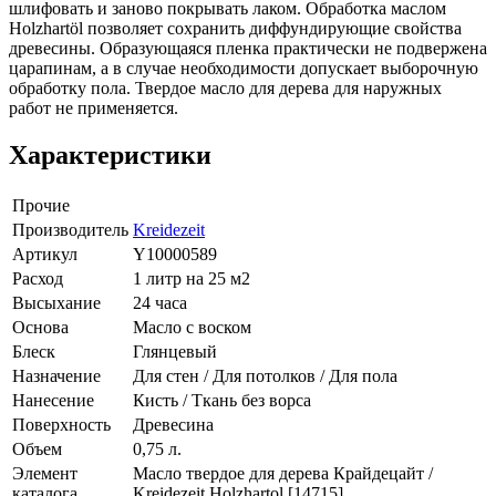
шлифовать и заново покрывать лаком. Обработка маслом
Holzhartöl позволяет сохранить диффундирующие свойства
древесины. Образующаяся пленка практически не подвержена
царапинам, а в случае необходимости допускает выборочную
обработку пола. Твердое масло для дерева для наружных
работ не применяется.
Характеристики
Прочие
Производитель
Kreidezeit
Артикул
Y10000589
Расход
1 литр на 25 м2
Высыхание
24 часа
Основа
Масло с воском
Блеск
Глянцевый
Назначение
Для стен / Для потолков / Для пола
Нанесение
Кисть / Ткань без ворса
Поверхность
Древесина
Объем
0,75 л.
Элемент
Масло твердое для дерева Крайдецайт /
каталога
Kreidezeit Holzhartol [14715]