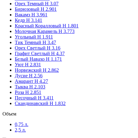
Орех Темный Н 3.07
Бирюзовый H 2.901
Вакамэ H 3.961
Кедр Н 3.141
Красный Коралловый H 1.801
Молочная Карамель H 3.773
Угольный H 1.911
Тик Темный Н 3.47
Орех Светлый Н 3.16
Графит Светлый H 4.37
Белый Навахо Н 1.171
Уют H 2.831
Норвежский H 2.862
Дусие Н 2.56
Амарант H 4.27
Тыква H 2.103
Роза Н 2.851
Песочный Н 3.411
Скандинавский H 1.832
Объем
0,75 л.
2,5 л.