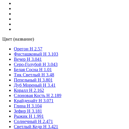
Цвет (название)
Орегон Н 2.57
Фисташковый Н 3.103
Вечер Н 3.041
Серо-Голубой H 3.043
Белая Сосна Н 1.01
Тик Светлый Н 3.48
Пепельный H 3.801
Дуб Мореный Н 3.41
Коралл Н 2.162
Слоновая Кость Н 2.189
Крайдецайт Н 3.071
Глина Н 3.104
Зефир Н 3.181
Рыжик H 1.991
Солнечный Н 2.471
Светлый Кедр Н 3.421