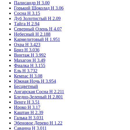
Палисандр Н 3.00
Горький Шоколад Н 3.06
Сосна Н 3.15
Дуб Золотистый Н 2.09
Тайга Н 2.94
Северный Олень Н 4.07
Небесный Н 2.188
Кармелитовый H 1.951
Охра H 3.423
Бриз Н 3.036
Винтаж H 3.992
Махагон Н 3.49
Фиалка Н 3.155
Ель H 3.732
Кемпас Н 3.08
Южная Ночь H 3.954
Бесцветный
Ангарская Сосна Н 2.211
Бледно-Зеленый Н 2.801
Венге Н 3.51
Ироко Н 3.17
Каштан Н 2.39
Галька Н 3.031
Эбеновое Дерево Н 1.22
Саванна Н 3.011