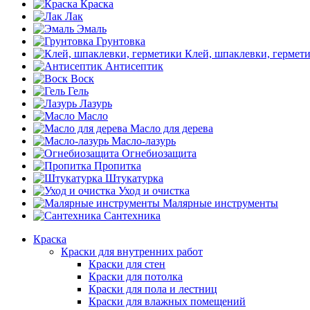
Краска
Лак
Эмаль
Грунтовка
Клей, шпаклевки, гермет
Антисептик
Воск
Гель
Лазурь
Масло
Масло для дерева
Масло-лазурь
Огнебиозащита
Пропитка
Штукатурка
Уход и очистка
Малярные инструменты
Сантехника
Краска
Краски для внутренних работ
Краски для стен
Краски для потолка
Краски для пола и лестниц
Краски для влажных помещений