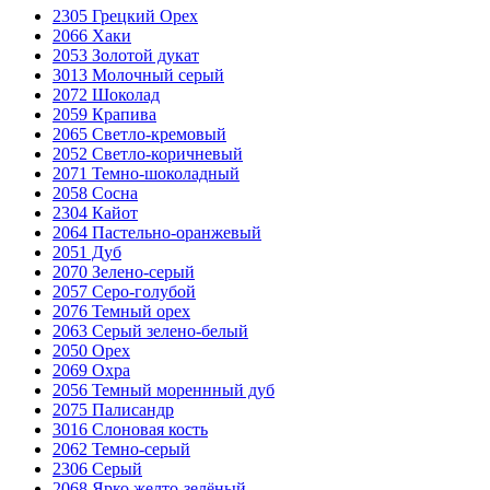
2305 Грецкий Орех
2066 Хаки
2053 Золотой дукат
3013 Молочный серый
2072 Шоколад
2059 Крапива
2065 Светло-кремовый
2052 Светло-коричневый
2071 Темно-шоколадный
2058 Сосна
2304 Кайот
2064 Пастельно-оранжевый
2051 Дуб
2070 Зелено-серый
2057 Серо-голубой
2076 Темный орех
2063 Серый зелено-белый
2050 Орех
2069 Охра
2056 Темный мореннный дуб
2075 Палисандр
3016 Слоновая кость
2062 Темно-серый
2306 Серый
2068 Ярко желто-зелёный