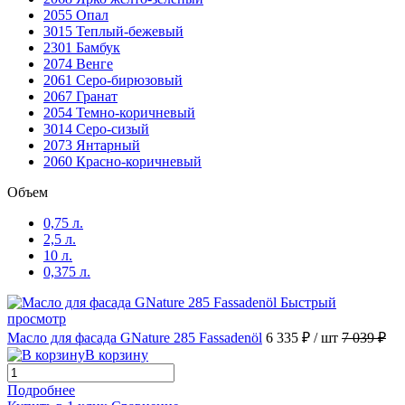
2055 Опал
3015 Теплый-бежевый
2301 Бамбук
2074 Венге
2061 Серо-бирюзовый
2067 Гранат
2054 Темно-коричневый
3014 Серо-сизый
2073 Янтарный
2060 Красно-коричневый
Объем
0,75 л.
2,5 л.
10 л.
0,375 л.
Быстрый
просмотр
Масло для фасада GNature 285 Fassadenöl
6 335 ₽
/ шт
7 039 ₽
В корзину
Подробнее