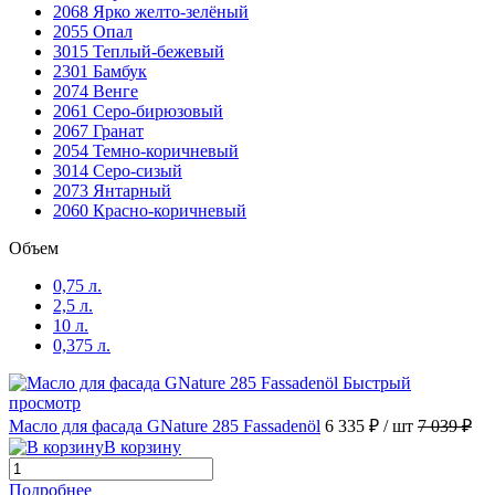
2068 Ярко желто-зелёный
2055 Опал
3015 Теплый-бежевый
2301 Бамбук
2074 Венге
2061 Серо-бирюзовый
2067 Гранат
2054 Темно-коричневый
3014 Серо-сизый
2073 Янтарный
2060 Красно-коричневый
Объем
0,75 л.
2,5 л.
10 л.
0,375 л.
Быстрый
просмотр
Масло для фасада GNature 285 Fassadenöl
6 335 ₽
/ шт
7 039 ₽
В корзину
Подробнее