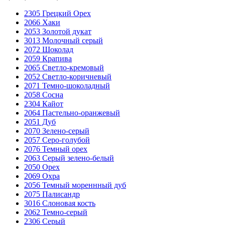
2305 Грецкий Орех
2066 Хаки
2053 Золотой дукат
3013 Молочный серый
2072 Шоколад
2059 Крапива
2065 Светло-кремовый
2052 Светло-коричневый
2071 Темно-шоколадный
2058 Сосна
2304 Кайот
2064 Пастельно-оранжевый
2051 Дуб
2070 Зелено-серый
2057 Серо-голубой
2076 Темный орех
2063 Серый зелено-белый
2050 Орех
2069 Охра
2056 Темный мореннный дуб
2075 Палисандр
3016 Слоновая кость
2062 Темно-серый
2306 Серый