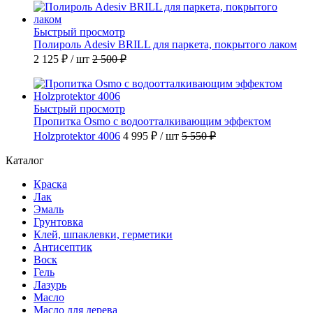
Быстрый просмотр
Полироль Adesiv BRILL для паркета, покрытого лаком
2 125 ₽
/ шт
2 500 ₽
Быстрый просмотр
Пропитка Osmo с водоотталкивающим эффектом
Holzprotektor 4006
4 995 ₽
/ шт
5 550 ₽
Каталог
Краска
Лак
Эмаль
Грунтовка
Клей, шпаклевки, герметики
Антисептик
Воск
Гель
Лазурь
Масло
Масло для дерева