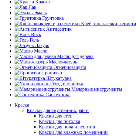
Краска
Лак
Эмаль
Грунтовка
Клей, шпаклевки, гермет
Антисептик
Воск
Гель
Лазурь
Масло
Масло для дерева
Масло-лазурь
Огнебиозащита
Пропитка
Штукатурка
Уход и очистка
Малярные инструменты
Сантехника
Краска
Краски для внутренних работ
Краски для стен
Краски для потолка
Краски для пола и лестниц
Краски для влажных помещений