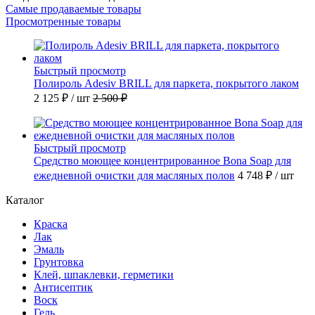
Самые продаваемые товары
Просмотренные товары
Быстрый просмотр
Полироль Adesiv BRILL для паркета, покрытого лаком
2 125 ₽
/ шт
2 500 ₽
Быстрый просмотр
Средство моющее концентрированное Bona Soap для
ежедневной очистки для масляных полов
4 748 ₽
/ шт
Каталог
Краска
Лак
Эмаль
Грунтовка
Клей, шпаклевки, герметики
Антисептик
Воск
Гель