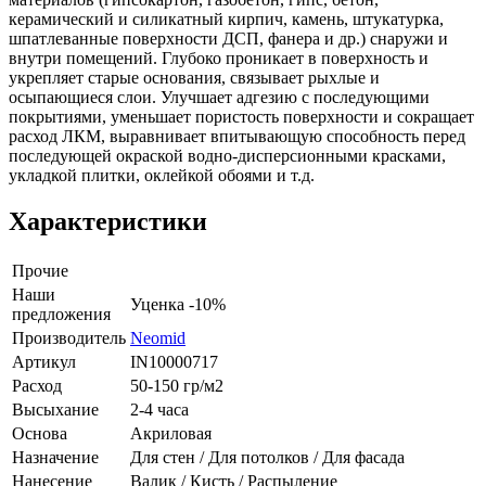
керамический и силикатный кирпич, камень, штукатурка,
шпатлеванные поверхности ДСП, фанера и др.) снаружи и
внутри помещений. Глубоко проникает в поверхность и
укрепляет старые основания, связывает рыхлые и
осыпающиеся слои. Улучшает адгезию с последующими
покрытиями, уменьшает пористость поверхности и сокращает
расход ЛКМ, выравнивает впитывающую способность перед
последующей окраской водно-дисперсионными красками,
укладкой плитки, оклейкой обоями и т.д.
Характеристики
Прочие
Наши
Уценка -10%
предложения
Производитель
Neomid
Артикул
IN10000717
Расход
50-150 гр/м2
Высыхание
2-4 часа
Основа
Акриловая
Назначение
Для стен / Для потолков / Для фасада
Нанесение
Валик / Кисть / Распыление