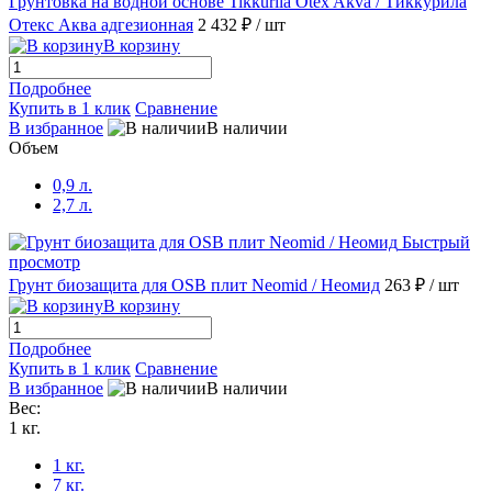
Грунтовка на водной основе Tikkurila Otex Akva / Тиккурила
Отекс Аква адгезионная
2 432 ₽
/ шт
В корзину
Подробнее
Купить в 1 клик
Сравнение
В избранное
В наличии
Объем
0,9 л.
2,7 л.
Быстрый
просмотр
Грунт биозащита для OSB плит Neomid / Неомид
263 ₽
/ шт
В корзину
Подробнее
Купить в 1 клик
Сравнение
В избранное
В наличии
Вес:
1 кг.
1 кг.
7 кг.