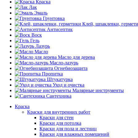
Краска
Лак
Эмаль
Грунтовка
Клей, шпаклевки, гермет
Антисептик
Воск
Гель
Лазурь
Масло
Масло для дерева
Масло-лазурь
Огнебиозащита
Пропитка
Штукатурка
Уход и очистка
Малярные инструменты
Сантехника
Краска
Краски для внутренних работ
Краски для стен
Краски для потолка
Краски для пола и лестниц
Краски для влажных помещений